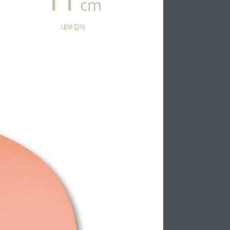
cm
내부길이