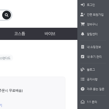
로그인
간편 회원가입
장바구니
코스튬
바이브
알림센터
내 쇼핑정보
내 후기 관리
스탠다드
블로그
공지사항
자주 묻는 질문
상 주문시 무료배송)
1:1 문의
기