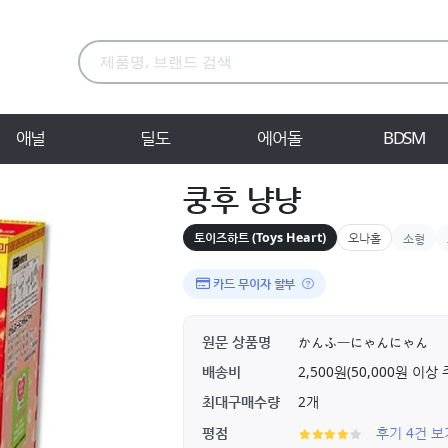
애널
딜도
에어돌
BDSM
쿵후 냥냥
토이즈하트 (Toys Heart)
오나홀
소형
카드 무이자 할부
원문 상품명
かんふーにゃんにゃん
배송비
2,500원(50,000원 이
최대구매수량
2개
평점
후기 4건 보