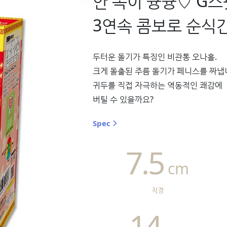
안 쪽이 큥큥♡ G스
3연속 콤보로 순식간
두터운 돌기가 특징인 비관통 오나홀.
크게 돌출된 주름 돌기가 페니스를 짜냅
귀두를 직접 자극하는 역동적인 쾌감에
버틸 수 있을까요?
Spec
7.5
cm
직경
14