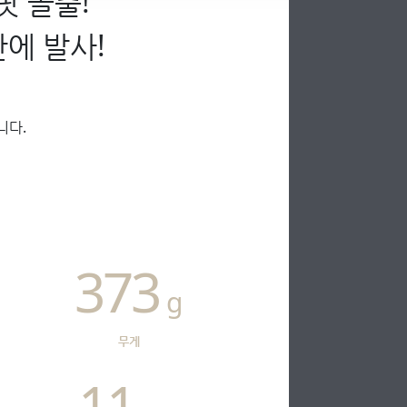
팟 돌출!
에 발사!
니다.
373
g
무게
11