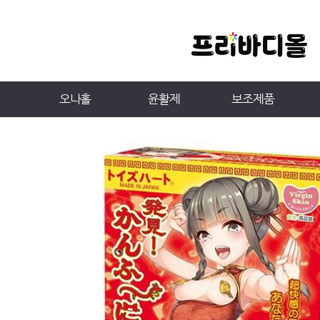
오나홀
윤활제
보조제품