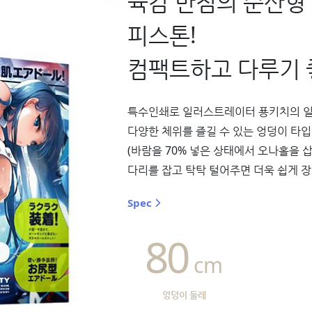
육감 만점의 순산형
피스톤!
컴팩트하고 다루기 
특수인쇄로 일러스트레이터 푱키치의 일
다양한 체위를 즐길 수 있는 엉덩이 타
(바람을 70% 넣은 상태에서 오나홀을 삽
다리를 잡고 탁탁 털어주면 더욱 쉽게 장
Spec
80
cm
엉덩이 둘레