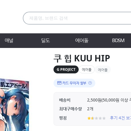
애널
딜도
에어돌
BDSM
쿠 힙 KUU HIP
G PROJECT
에어돌
에어돌
카드 무이자 할부
배송비
2,500원(50,000원 이
최대구매수량
2개
평점
후기 4건 보