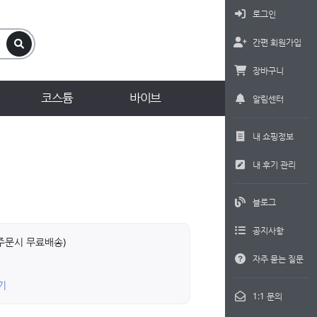
로그인
간편 회원가입
장바구니
코스튬
바이브
알림센터
내 쇼핑정보
내 후기 관리
블로그
공지사항
상 주문시 무료배송)
자주 묻는 질문
기
1:1 문의