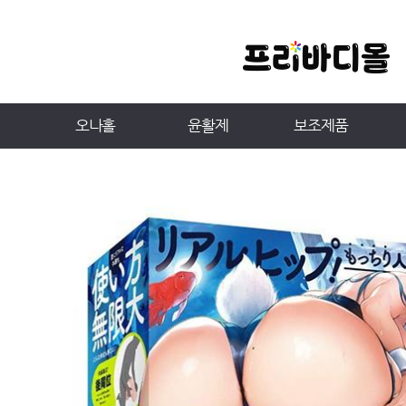
오나홀
윤활제
보조제품