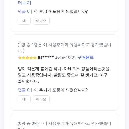
진오일 감소를 생각하시면 이해가 빠르실 듯 합니다.
더 보기
점도가 꿀이나 조청정도는 아니고 연유보다고 묽으
댓글 0
|
이 후기가 도움이 되었습니까?
며 딸기시럽정도라서 그런지 잘 흘러내리긴 합니다
만, 윤활기능은 어느정도 유지가 되는 듯 합니다.
예
아니오
이외의 냄새, 발림, 세정 등의 특징은 다른 사용자 분
들의 의견과 비슷합니다.
(1명 중 1명은 이 사용후기가 유용하다고 평가했습니
다.)
lls*****
2019-10-01
구매완료
양이 적은게 흠이긴 하나, 아네로스 정품이라는것을
믿고 사용중입니다. 발림도 좋으며 잘 씻기고, 아주
쓸만합니다.
댓글 0
|
이 후기가 도움이 되었습니까?
예
아니오
(0명 중 0명은 이 사용후기가 유용하다고 평가했습니