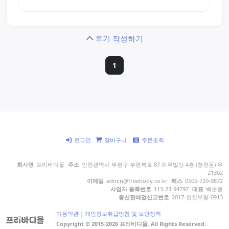
후기 작성하기
1
로그인
장바구니
주문조회
회사명
프리바디몰
주소
인천광역시 부평구 부평북로 87 와우빌딩 4층 (청천동) 우
21302
이메일
admin@freebody.co.kr
팩스
0505-720-0872
사업자 등록번호
113-23-94797
대표
백순원
통신판매업신고번호
2017-인천부평-0913
이용약관
|
개인정보취급방침 및 보안정책
Copyright © 2015-2026 프리바디몰. All Rights Reserved.