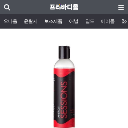
오나홀
윤활제
보조제품
애널
딜도
에어돌
BD