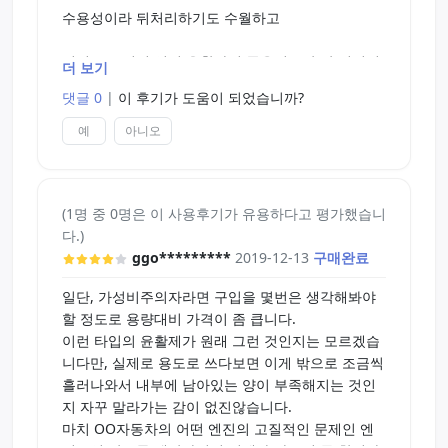
수용성이라 뒤처리하기도 수월하고
점성도 끈적임 없이 윤활하기 좋을정도만 딱 있어서
더 보기
좋네요
댓글 0
|
이 후기가 도움이 되었습니까?
비싸도 아마 이거만 쓰지않을까 싶을정도로 특정용
예
아니오
도에 최적화 된 제품입니다
용도 외의, 보편적인 용도로 사용하시기엔 가성비가
(1명 중 0명은 이 사용후기가 유용하다고 평가했습니
매우 떨어져 비추천드립니다
다.)
ggo*********
2019-12-13
구매완료
일단, 가성비주의자라면 구입을 몇번은 생각해봐야
할 정도로 용량대비 가격이 좀 큽니다.
이런 타입의 윤활제가 원래 그런 것인지는 모르겠습
니다만, 실제로 용도로 쓰다보면 이게 밖으로 조금씩
흘러나와서 내부에 남아있는 양이 부족해지는 것인
지 자꾸 말라가는 감이 없진않습니다.
마치 OO자동차의 어떤 엔진의 고질적인 문제인 엔