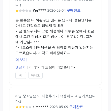
다.)
Yes****
2026-03-04
구매완료
음 한통을 다 써봣구요 냄새는 납니다. 좋은냄새는
아니고 갠적으로 침냄새 같네요.
가끔 핸드워시나 그런 세정제나 비누류 중에서 뒷끝
에서 그런 침냄새 같은 냄새 나는 경우있는데, 그거
에 가깝달까요?
아네로스에 해당제품을 꼭 써야할 이유가 있는지는
모르겠습니다. 가격도 비싸잖아요...
더 보기
제품의 점도는 낮은 편입니다. 다양한 브랜드의 젤들
댓글 0
|
이 후기가 도움이 되었습니까?
을 포괄한다면 중간에서 저점도에 좀더 가깝습니다.
예
아니오
(0명 중 0명은 이 사용후기가 유용하다고 평가했습니
다.)
sir******
2023-05-09
구매완료