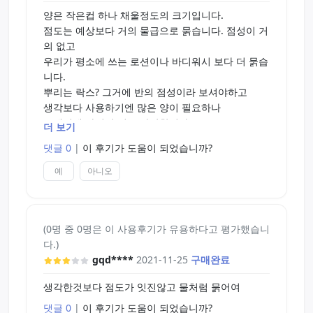
양은 작은컵 하나 채울정도의 크기입니다.
점도는 예상보다 거의 물급으로 묽습니다. 점성이 거
의 없고
우리가 평소에 쓰는 로션이나 바디워시 보다 더 묽습
니다.
뿌리는 락스? 그거에 반의 점성이라 보셔야하고
생각보다 사용하기엔 많은 양이 필요하나
그에비해 가격이 너무 사악합니다.
더 보기
아네로스 자체에서 만든거여서 기대를 했지만..
댓글 0
|
이 후기가 도움이 되었습니까?
좀더 써보고 다쓰면 다른분들 말대로 다른제품 사용
하는게
예
아니오
가격대비 좋겠네요.
(0명 중 0명은 이 사용후기가 유용하다고 평가했습니
다.)
gqd****
2021-11-25
구매완료
생각한것보다 점도가 잇진않고 물처럼 묽어여
댓글 0
|
이 후기가 도움이 되었습니까?