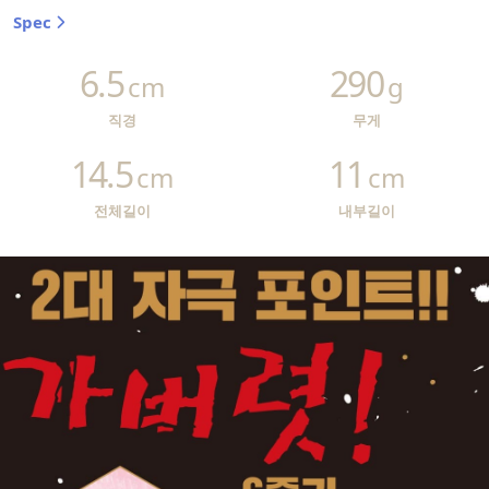
Spec
6.5
290
cm
g
직경
무게
14.5
11
cm
cm
전체길이
내부길이