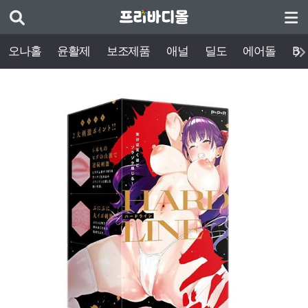
오나홀
윤활제
보조제품
애널
딜도
에어돌
BD