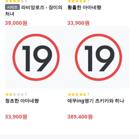
5
1
라비앙로즈 - 장미의
황홀한 아마네쨩
시리즈
처녀
39,000원
33,900원
1
1
청초한 아마네쨩
애무ing명기 츠키카와 히나
33,900원
389,400원