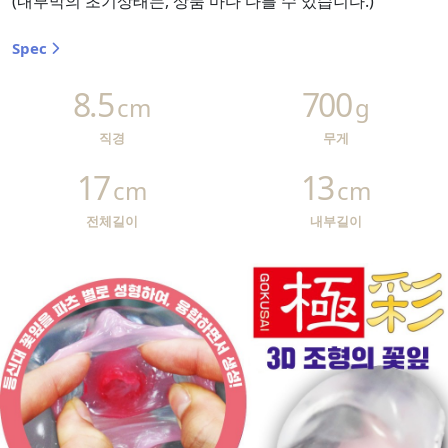
(내부막의 초기상태는, 상품 마다 다를 수 있습니다.)
Spec
8.5
700
cm
g
직경
무게
17
13
cm
cm
전체길이
내부길이