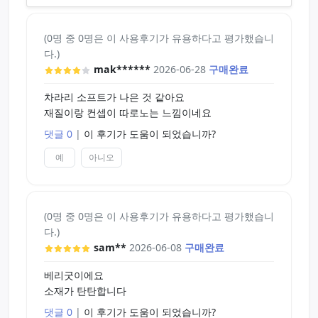
트 홀인 후와치츠로 어느정도 전희를 시킨 다음에 라
비앙 하드에 삽입이 가능하네요.
(0명 중 0명은 이 사용후기가 유용하다고 평가했습니
토이즈하트의 특징은 진공과 자극, 매직아이즈의 특
다.)
징은 조임을 주력으로 내새운 이유에서 처녀궁을 사
mak******
2026-06-28
구매완료
용시 조임이 가강하다 보니 삽입이 되려면 진짜 강직
도가 어느정도 갖춰져야 삽입이 됩니다. 어중간한 발
차라리 소프트가 나은 것 같아요
기력으로 억지로 삽입하다 진심 곧휴 짓뭉개질거 같
재질이랑 컨셉이 따로노는 느낌이네요
다고 느꼈습니다.
댓글 0
|
이 후기가 도움이 되었습니까?
위와 같은 이유가 있다보니 컨디션 좋을때나 한번씩
쓰게되지 2연딸 이상으로는 좀 무리일거같네요.
예
아니오
일단 삽입이 되면 뭔가 귀두 밑부분을 오가면서 딸각
딸각 자극하는 느낌이 오는데 이게 오집니다. 저는
느긋하게 치는편이라 길게는 1시간까지 가는데 이걸
(0명 중 0명은 이 사용후기가 유용하다고 평가했습니
로 하면 어느순간 10분도 채 안되서 끝나있네요.
다.)
sam**
2026-06-08
구매완료
느낌을 글로 적는다는게 상당히 제한적이긴 한데 단
베리굿이에요
순하게 말하자면 피스톤 왕복 운동으로 흔들면서 촵!
소재가 탄탄합니다
촵!하고 감기는 느낌이 굉장이 쫄깃한데 이 느낌때문
에 무아지경으로 흔들다가 어느순간 발사하는 자신
댓글 0
|
이 후기가 도움이 되었습니까?