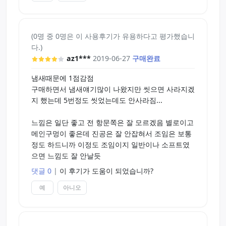
(0명 중 0명은 이 사용후기가 유용하다고 평가했습니
다.)
az1***
2019-06-27
구매완료
냄새때문에 1점감점
구매하면서 냄새얘기많이 나왔지만 씻으면 사라지겠
지 했는데 5번정도 씻었는데도 안사라짐...
느낌은 일단 좋고 전 항문쪽은 잘 모르겠음 별로이고
메인구멍이 좋은데 진공은 잘 안잡혀서 조임은 보통
정도 하드니까 이정도 조임이지 일반이나 소프트였
으면 느낌도 잘 안날듯
댓글 0
|
이 후기가 도움이 되었습니까?
예
아니오