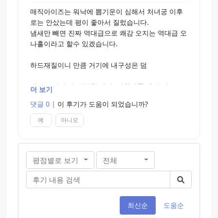
매직아이즈는 워낙에 뽑기운이 심해서 처녀궁 이후
로는 안샀는데 평이 좋아서 질렀습니다.
냄새만 빼면 진짜 역대급으로 쾌감 오지는 역대급 오
나홀이라고 할수 있겠습니다.
하드재질이니 만큼 거기에 내구성은 덤
냄새는 진짜 와 시궁창 냄새+화학약품 냄새 남;
더 보기
댓글 0
|
이 후기가 도움이 되었습니까?
처녀궁 업그레이드 판이라고 봐도 좋을정도로 자극
면이나 조임면이나 한단계 높았습니다.
예
아니오
처녀궁 보다 확실히 삽입할떄 느낌이 선명하다고 보
면 좋을듯 합니다.
평점별로 보기
전체
단지 삽입구가 역시 하드재질이라 좀 딱딱해서 풀ㅂ
ㄱ 상태 아니면 삽입이 아예 안됩니다;;
뭐 나이가 10대 후반 ~ 20대 초반만 하더라도 극강의
발기력으로 언제 어디서나 횟수 상관없이 쉽게 삽입
이 되겠지만 이 오나홀을 2연딸 혹은 3연딸째로 사용
최신순
도움순
했을시 재 곧휴는 물렁ㅈㅈ 모드가 되버리니; 극소프