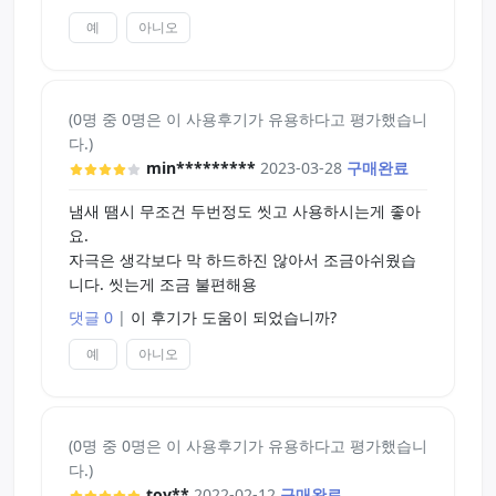
을 발견하게 될겁니다.
예
아니오
이 쫄깃하게 감기는 느낌덕분에 사정하는 순간의 쾌
감이 다른 오나홀 보다 훠얼씬 좋은편입니다.
자극과 조임과 단단한 리얼리티 이 삼박자가 그냥 역
대급으로 좋습니다.
(0명 중 0명은 이 사용후기가 유용하다고 평가했습니
다.)
버진루프 하드 쓰다가 고추 혈관 빨갛게 부어서;; 이
min*********
2023-03-28
구매완료
후 하드는 거들떠도 안봤는데 이건 하드라고는 하지
만 겉재질에 비해 내부는 비교적 소프트한 편이라(덧
냄새 땜시 무조건 두번정도 씻고 사용하시는게 좋아
붙인 이중구조) 소프트 오나홀에 질린 사람에게 별미
요.
로 가끔 즐기기엔 아주 좋은거같네요. 추천합니다.
자극은 생각보다 막 하드하진 않아서 조금아쉬웠습
가격은 4만원이지만 8만원대 발육측정보다 만족스
니다. 씻는게 조금 불편해용
럽네요.
댓글 0
|
이 후기가 도움이 되었습니까?
지금껏 쓰면서 중형홀 중에서는 마녀의 유혹을 가장
만족스럽게 썼는데 마녀 이후 10개도 넘는 홀을 쓰면
예
아니오
서 드물게 만족한 홀인거같습니다.
사견으로 토이즈하트에 마녀의유혹이 타의 추종을
(0명 중 0명은 이 사용후기가 유용하다고 평가했습니
불허하는 진공과 사용할수록 느낌이 좋아지는 각성
다.)
으로 승부를 한다면 매직아이즈에 라비앙 크리스탈
toy**
2022-02-12
구매완료
하드는 특유의 조임과 찹찹 감기는 쫄깃함이 주 무기