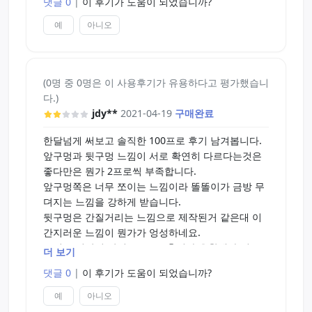
댓글 0
|
이 후기가 도움이 되었습니까?
예
아니오
(0명 중 0명은 이 사용후기가 유용하다고 평가했습니
다.)
jdy**
2021-04-19
구매완료
한달넘게 써보고 솔직한 100프로 후기 남겨봅니다.
앞구멍과 뒷구멍 느낌이 서로 확연히 다르다는것은
좋다만은 뭔가 2프로씩 부족합니다.
앞구멍쪽은 너무 쪼이는 느낌이라 똘똘이가 금방 무
뎌지는 느낌을 강하게 받습니다.
뒷구멍은 간질거리는 느낌으로 제작된거 같은대 이
간지러운 느낌이 뭔가가 엉성하네요.
그리고 최악의 단점은 2-way홀이라 윤활제가 뒷구
더 보기
멍으로 줄줄셉니다.
댓글 0
|
이 후기가 도움이 되었습니까?
조금쓰다가 손이 잘 안가서 그냥 마녀의유혹만 잡고
있네요...
예
아니오