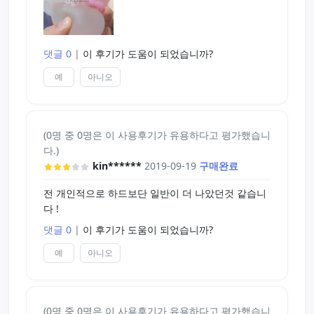
지만 조임이 조금 약합니다 하지만 구불구불한부분
이
자극이 쌔서 마음에 들었습니다
댓글 0
|
이 후기가 도움이 되었습니까?
(입구쪽은 초토화 됬지만..)
질:조임이 마음에 듭니다 내부 돌기들이 특별히
예
아니오
엄청난 자극을 주는것이 아니였지만 너무 리얼한 쾌
감을주어서 삽입할때 내가 오나홀을 사용하고있구나
하는 생각이 안들정도로 리얼한느낌이듭니다
기본에 충실한것같아서 질쪽도 상당히 마음에드네요
(0명 중 0명은 이 사용후기가 유용하다고 평가했습니
다.)
제품상태에 신경을 많이 써주셧으면합니다
kin******
2019-09-19
구매완료
전 개인적으로 하드보단 일반이 더 나았던것 같습니
다 !
댓글 0
|
이 후기가 도움이 되었습니까?
예
아니오
(0명 중 0명은 이 사용후기가 유용하다고 평가했습니