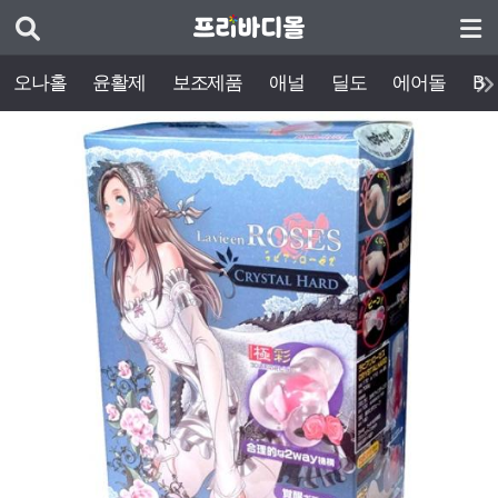
오나홀
윤활제
보조제품
애널
딜도
에어돌
BD