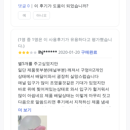
댓글 0
|
이 후기가 도움이 되었습니까?
예
아니오
(1명 중 1명은 이 사용후기가 유용하다고 평가했습니
다.)
lhj******
2020-01-20
구매완료
별5개를 주고싶었지만
일단 제품윗부분(애널부분) 깨져서 구멍이2개인
상태에서 배달이와서 굉장히 실망스럽습니다
애널 입구가 많이 조였을것같은 기대가 있었지만
바로 위에 찢어져있는상태로 와서 입구가 헐거워서
많이 아쉽네요 제품 배달상태는 이렇게 마무리 짓고
다음으로 말씀드리면 후기에서 지적하신 제품 냄새
같은경우는 처음에는 코를 찌르긴했지만 3~4번 사용
더 보기
하다보니 냄새가 씻겨나가더군요 인내하고 사용하시
다보면 해결될것같습니다
애널:애널은 쪽은 등쪽이랑 가까워서 그런지모르겠