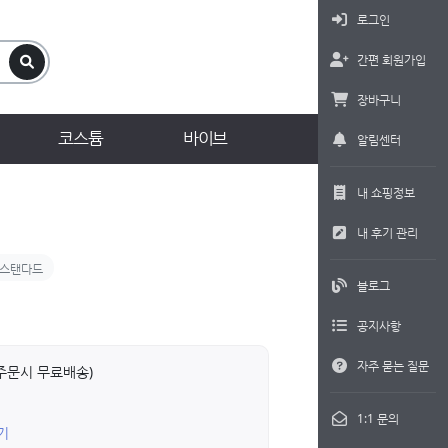
로그인
간편 회원가입
장바구니
코스튬
바이브
알림센터
내 쇼핑정보
내 후기 관리
스탠다드
블로그
공지사항
자주 묻는 질문
상 주문시 무료배송)
1:1 문의
기