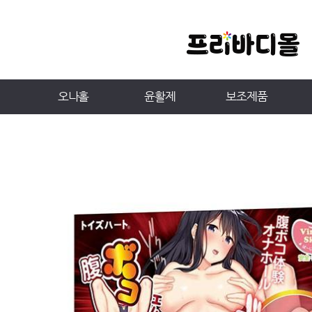
오나홀
윤활제
보조제품