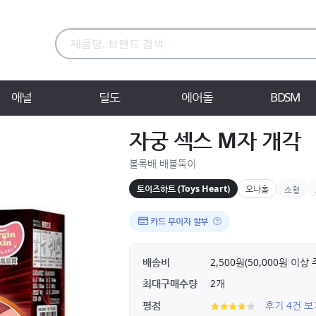
애널
딜도
에어돌
BDSM
자궁 섹스 M자 개각
볼록배 배불뚝이
토이즈하트 (Toys Heart)
오나홀
소형
카드 무이자 할부
배송비
2,500원(50,000원 이
최대구매수량
2개
평점
후기 4건 보