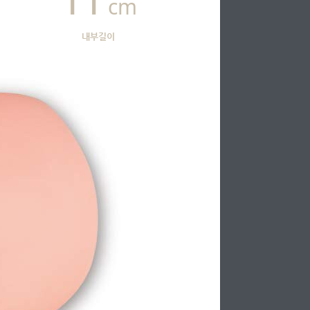
cm
내부길이