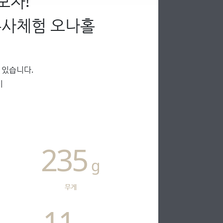
보자!
유사체험 오나홀
 있습니다.
이
235
g
무게
11