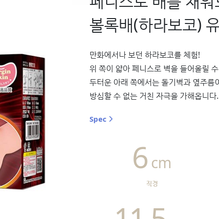
페니스로 배를 채워
볼록배(하라보코) 
만화에서나 보던 하라보코를 체험!
위 쪽이 얇아 페니스로 벽을 들어올릴 수
두터운 아래 쪽에서는 돌기벽과 옆주름
방심할 수 없는 거친 자극을 가해옵니다.
Spec
6
cm
직경
11.5