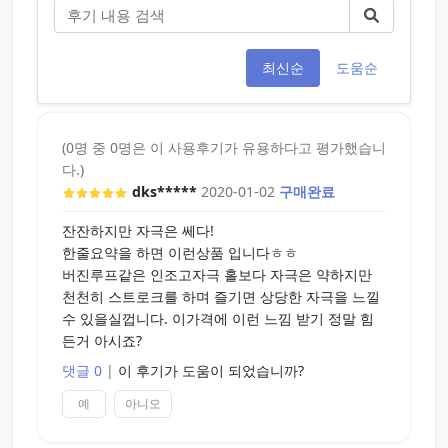
최신순
도움순
(0명 중 0명은 이 사용후기가 유용하다고 평가했습니
다.)
dks*****
2020-01-02
구매완료
잔잔하지만 자극은 쎄다!
한줄요약을 하면 이런상품 입니다ㅎㅎ
버진루프같은 인조고자극 홀보다 자극은 약하지만
천천히 스트로크를 하며 즐기면 상당한 자극을 느낄
수 있을실껍니다. 이가격에 이런 느낌 받기 정말 힘
든거 아시죠?
댓글 0
|
이 후기가 도움이 되었습니까?
예
아니오