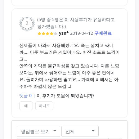
이왕이면 비싼게 좋을것이라는 믿음으로 저가 제품
들을 잘 사지않던 저였지만, 오늘에서야 낡은 고정관
념을 깨개되어 감회가 새롭습니다.
(5명 중 5명은 이 사용후기가 유용하다고
평가했습니다.)
앞으로 라이드 재팬의 소프트 제품들을 구매해볼 예
ysn*
2019-04-12
구매완료
정입니다.
신제품이 나와서 사용해봤네요. 속는 샘치고 싸니
까.... 아주 부드러운 계열이네요. 버진 소프트 느낌이
리뷰가 도움이 되었다면 예,
고...
안쪽의 기믹은 불규칙성을 갖고 있습니다. 다른 느낌
도움이 되지않았다면 아니요를 눌러주세요
보다는, 뒤에서 긁어주는 느낌이 아주 좋은 편이네
요. 돌려가며 사용하면 좋고요... 가격에 비해서는 아
주아주 아깝지 않은 느낌...!
댓글 0
|
이 후기가 도움이 되었습니까?
예
아니오
평점별로 보기
전체