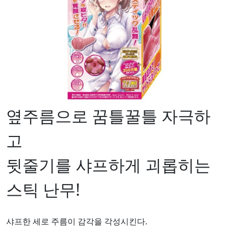
옆주름으로 꿈틀꿀틀 자극하
고
뒷줄기를 샤프하게 괴롭히는
스틱 난무!
샤프한 세로 주름이 감각을 각성시킨다.