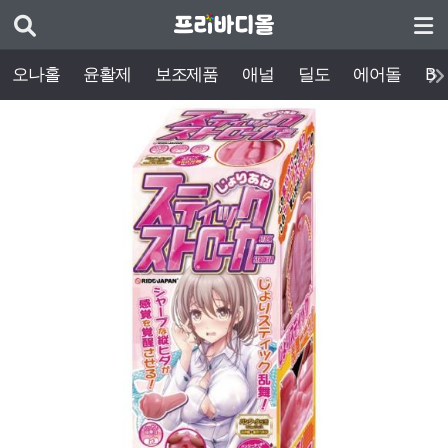
오나홀
윤활제
보조제품
애널
딜도
에어돌
BD