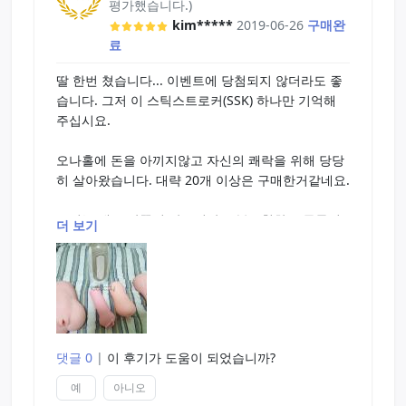
평가했습니다.)
kim*****
2019-06-26
구매완
료
딸 한번 쳤습니다... 이벤트에 당첨되지 않더라도 좋
습니다. 그저 이 스틱스트로커(SSK) 하나만 기억해
주십시요.
오나홀에 돈을 아끼지않고 자신의 쾌락을 위해 당당
히 살아왔습니다. 대략 20개 이상은 구매한거같네요.
보시는 대로 안쪽의 샥스핀같은 불규칙한 주름들이
더 보기
손딸을 칠때의 지문의 느낌과 비슷하면서도 더 확실
하고 전기가 튀는듯한 느낌을 줍니다.
쭉쭉 늘어나는 소재와, 얇고 말랑한 상단부덕에 손의
압력으로 조절할수있어 좋았습니다.
댓글 0
|
이 후기가 도움이 되었습니까?
간만에 처음 업계에 발을 들였을때 처럼 요도가 펌프
운동을 하며 터지는 듯한 느낌이였네요.
예
아니오