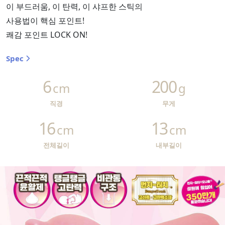
이 부드러움, 이 탄력, 이 샤프한 스틱의
사용법이 핵심 포인트!
쾌감 포인트 LOCK ON!
Spec
6
200
cm
g
직경
무게
16
13
cm
cm
전체길이
내부길이