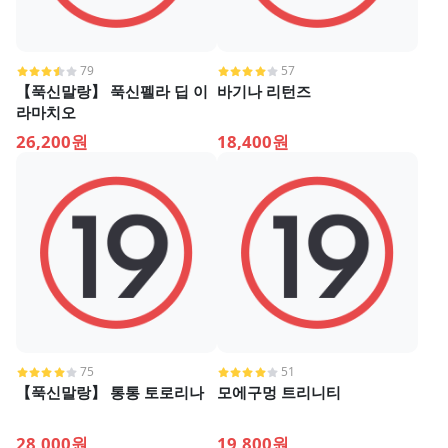
79
57
【푹신말랑】 푹신펠라 딥 이
바기나 리턴즈
라마치오
26,200원
18,400원
75
51
【푹신말랑】 통통 토로리나
모에구멍 트리니티
28,000원
19,800원