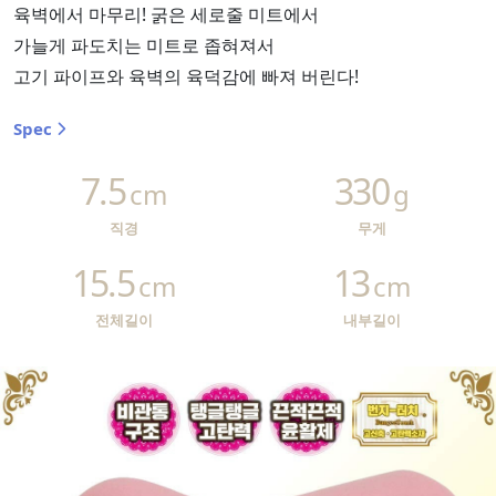
육벽에서 마무리! 굵은 세로줄 미트에서
가늘게 파도치는 미트로 좁혀져서
고기 파이프와 육벽의 육덕감에 빠져 버린다!
Spec
7.5
330
cm
g
직경
무게
15.5
13
cm
cm
전체길이
내부길이