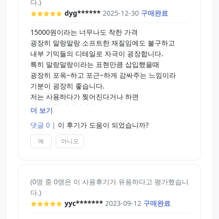
다.)
dyg******
2025-12-30
구매완료
15000원이라는 너무나도 착한 가격
굉장히 말랑말랑 소프트한 재질임에도 불구하고
내부 기믹들의 디테일로 자극이 굉장합니다.
특히 말랑말랑이라는 표현만큼 삽입했을때
굉장히 포옥~하고 포근~하게 감싸주는 느낌이라
기분이 굉장히 좋습니다.
저는 사용하다가 찢어진다거나 하면
재구입 할 생각입니다.
더 보기
얼른 장바구니에 담으세요!
댓글 0
|
이 후기가 도움이 되었습니까?
예
아니오
(0명 중 0명은 이 사용후기가 유용하다고 평가했습니
다.)
yyc*******
2023-09-12
구매완료