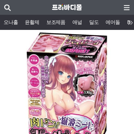
오나홀
윤활제
보조제품
애널
딜도
에어돌
BD