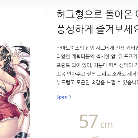
허그형으로 돌아온
풍성하게 즐겨보세요
타마토이즈의 삽입 허그베개 전용 커버
다양한 캐릭터들의 섹시한 앞, 뒤 포즈가
프린트 되어 있어, 기분에 따라 선택이 
꼬옥 안아주고 싶은 트리코 소재로 제작
부드럽고 포근한 촉감을 느낄 수 있습니
Spec
57
cm
가로