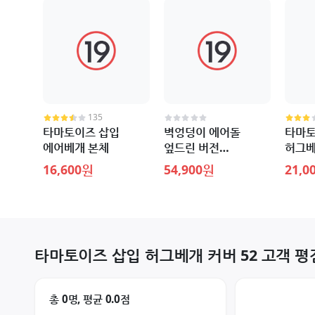
135
타마토이즈 삽입
벽엉덩이 에어돌
타마토
에어베개 본체
엎드린 버전
허그베
수량한정판
16,600원
54,900원
21,0
타마토이즈 삽입 허그베개 커버 52 고객 평
총 0명, 평균 0.0점