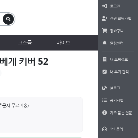
로그인
간편 회원가입
장바구니
코스튬
바이브
알림센터
베개 커버 52
내 쇼핑정보
내 후기 관리
블로그
공지사항
상 주문시 무료배송)
자주 묻는 질문
1:1 문의