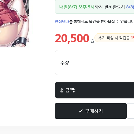
내일(8/7) 오후 5시
까지 결제완료시
8/8
안심택배
를 통해서도 물건을 받아보실 수 있습니다
20,500
후기 작성 시 적립금
1
원
수량
총 금액:
구매하기