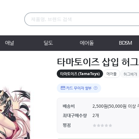
애널
딜도
에어돌
BDSM
타마토이즈 삽입 허그
타마토이즈 (TamaToys)
에어돌
허그베개
카드 무이자 할부
배송비
2,500원(50,000원 이
최대구매수량
2개
평점