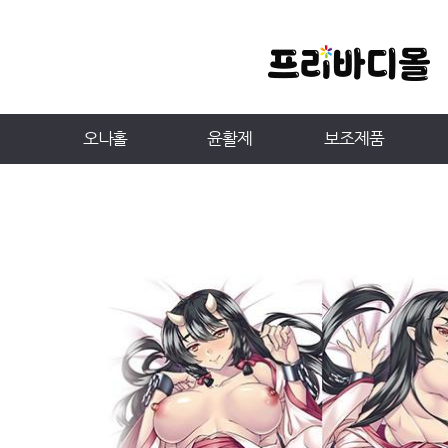
오나홀
윤활제
보조제품