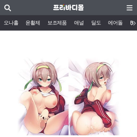
오나홀
윤활제
보조제품
애널
딜도
에어돌
BD