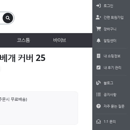
로그인
간편 회원가입
장바구니
코스튬
바이브
알림센터
베개 커버 25
내 쇼핑정보
내 후기 관리
블로그
공지사항
상 주문시 무료배송)
자주 묻는 질문
1:1 문의