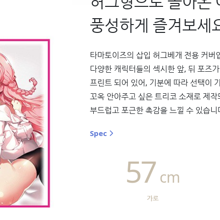
허그형으로 돌아온
풍성하게 즐겨보세요
타마토이즈의 삽입 허그베개 전용 커버
다양한 캐릭터들의 섹시한 앞, 뒤 포즈가
프린트 되어 있어, 기분에 따라 선택이 
꼬옥 안아주고 싶은 트리코 소재로 제작
부드럽고 포근한 촉감을 느낄 수 있습니
Spec
57
cm
가로