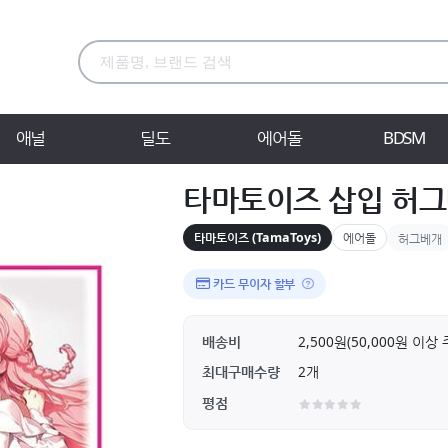
애널
딜도
에어돌
BDSM
타마토이즈 삽입 허그
타마토이즈 (TamaToys)
에어돌
허그베개
카드 무이자 할부
배송비
2,500원(50,000원 이
최대구매수량
2개
평점