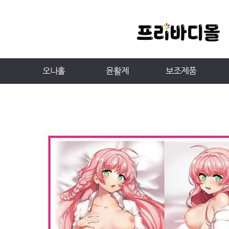
오나홀
윤활제
보조제품