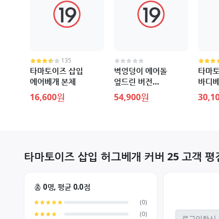
135
타마토이즈 삽입
벽엉덩이 에어돌
타마토
에어베개 본체
엎드린 버전
바디베
수량한정판
16,600원
54,900원
30,1
타마토이즈 삽입 허그베개 커버 25 고객 평
총 0명, 평균 0.0점
(0)
(0)