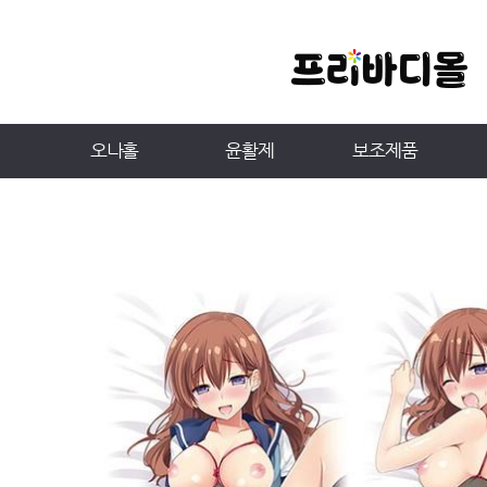
오나홀
윤활제
보조제품