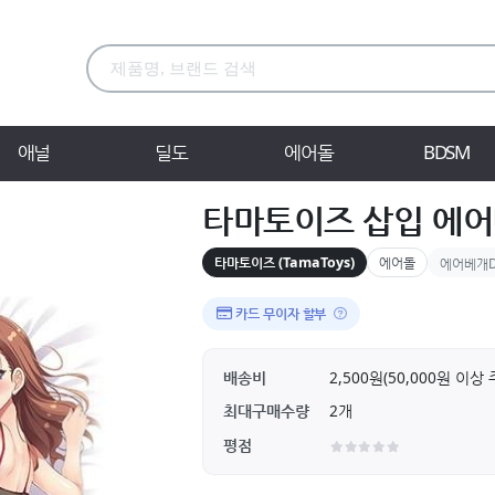
애널
딜도
에어돌
BDSM
타마토이즈 삽입 에어베
타마토이즈 (TamaToys)
에어돌
에어베개D
카드 무이자 할부
배송비
2,500원(50,000원 이
최대구매수량
2개
평점