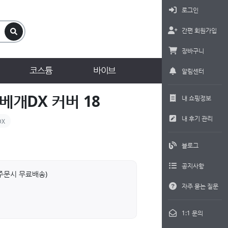
로그인
간편 회원가입
장바구니
코스튬
바이브
알림센터
개DX 커버 18
내 쇼핑정보
내 후기 관리
X
블로그
공지사항
상 주문시 무료배송)
자주 묻는 질문
1:1 문의