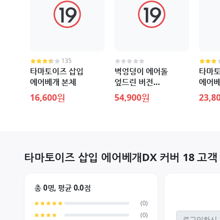
135
타마토이즈 삽입
벽엉덩이 에어돌
타마토
에어베개 본체
엎드린 버전
에어베
수량한정판
16,600원
54,900원
23,8
타마토이즈 삽입 에어베개DX 커버 18 고객
총 0명, 평균 0.0점
(0)
(0)