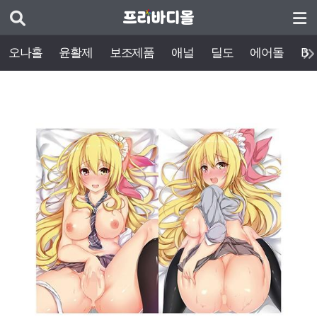
오나홀
윤활제
보조제품
애널
딜도
에어돌
BD