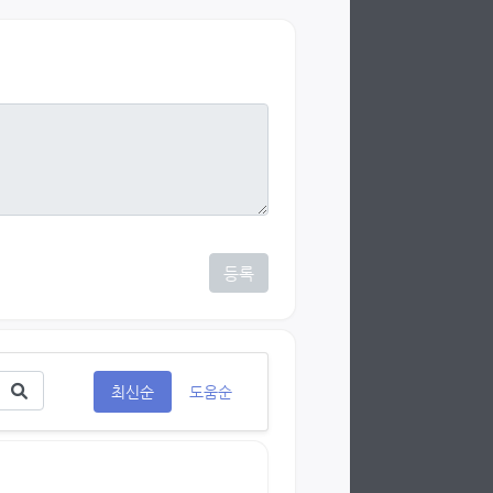
등록
최신순
도움순