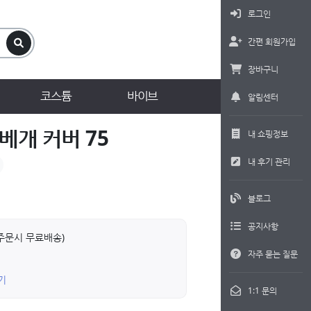
로그인
간편 회원가입
장바구니
코스튬
바이브
알림센터
베개 커버 75
내 쇼핑정보
내 후기 관리
블로그
공지사항
상 주문시 무료배송)
자주 묻는 질문
기
1:1 문의