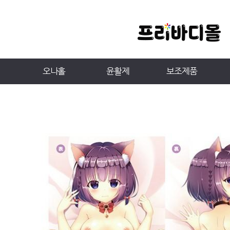
오나홀
윤활제
보조제품