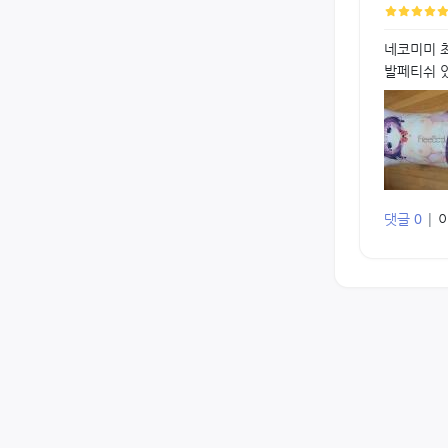
네코미미 최
발페티쉬 
댓글 0
|