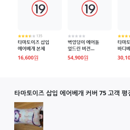
135
타마토이즈 삽입
벽엉덩이 에어돌
타마토
에어베개 본체
엎드린 버전
바디베
수량한정판
16,600원
54,900원
30,1
타마토이즈 삽입 에어베개 커버 75 고객 평