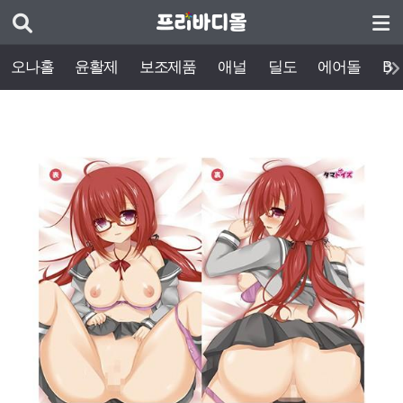
오나홀
윤활제
보조제품
애널
딜도
에어돌
BD