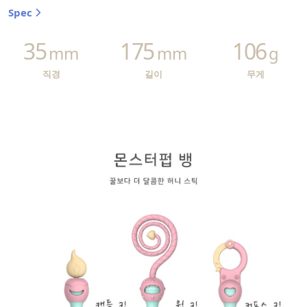
Spec
35
175
106
mm
mm
g
직경
길이
무게