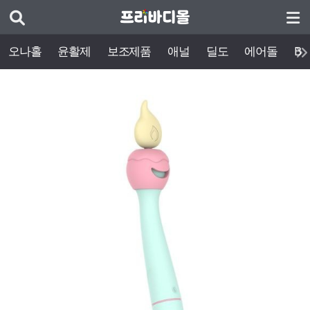
오나홀
윤활제
보조제품
애널
딜도
에어돌
BD