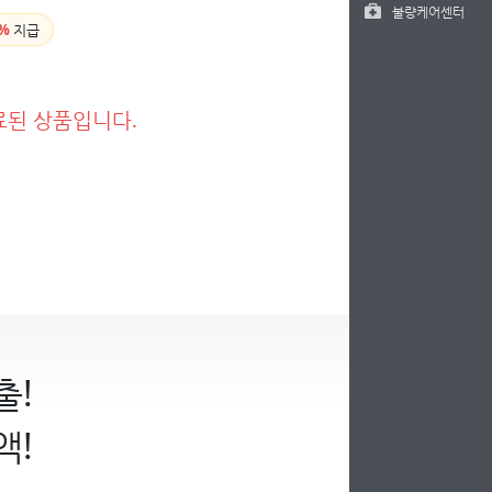
불량케어센터
%
지급
료된 상품입니다.
출!
액!