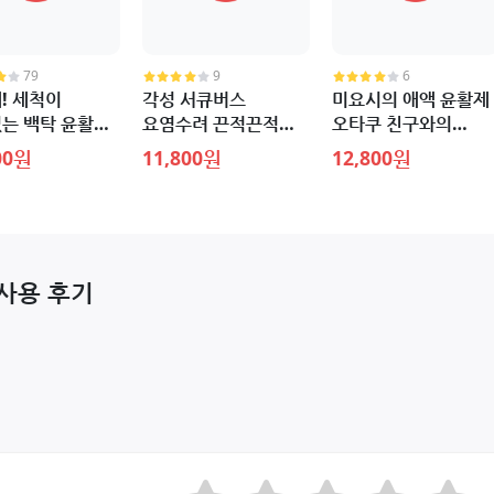
79
9
6
! 세척이
각성 서큐버스
미요시의 애액 윤활제 
는 백탁 윤활제
요염수려 끈적끈적
오타쿠 친구와의
l
윤활제 600ml
섹스는 최고로 기분이
00원
11,800원
12,800원
좋다 600ml
 사용 후기