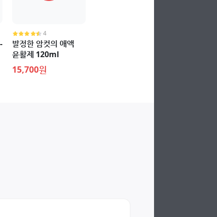
4
-
발정한 암컷의 애액
윤활제 120ml
15,700원