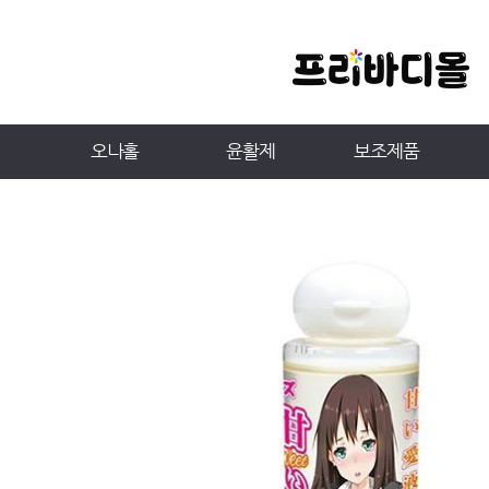
오나홀
윤활제
보조제품