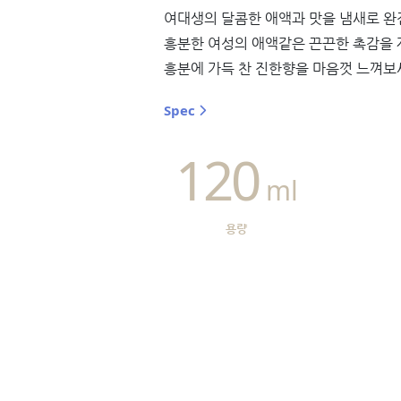
여대생의 달콤한 애액과 맛을 냄새로 완
흥분한 여성의 애액같은 끈끈한 촉감을
흥분에 가득 찬 진한향을 마음껏 느껴보
Spec
120
ml
용량