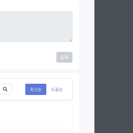
등록
최신순
도움순