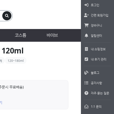
로그인
간편 회원가입
장바구니
코스튬
바이브
알림센터
120ml
내 쇼핑정보
내 후기 관리
제
120~180ml
블로그
공지사항
상 주문시 무료배송)
자주 묻는 질문
기
1:1 문의