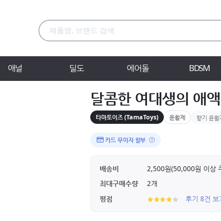
애널
딜도
에어돌
BDSM
달콤한 여대생의 애액 
타마토이즈 (TamaToys)
윤활제
향기 윤활
카드 무이자 할부
배송비
2,500원(50,000원 이
최대구매수량
2개
평점
후기 8건 보