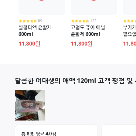
89
123
발정타액 윤활제
고점도 퓨어 애널
부카케
600ml
윤활제 600ml
필요없
600m
11,800원
11,800원
11,8
달콤한 여대생의 애액 120ml 고객 평점 및
총 8명, 평균 4.0점