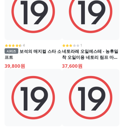
4
1
보석의 매지컬 스타 소
네토라레 오일에스테 - 농후밀
시리즈
프트
착 오일미용 네토리 림프 마사
지
39,800원
37,600원