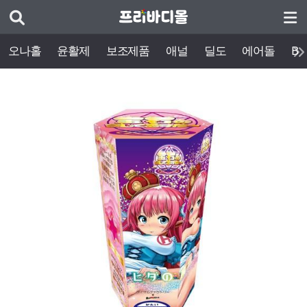
오나홀
윤활제
보조제품
애널
딜도
에어돌
BD