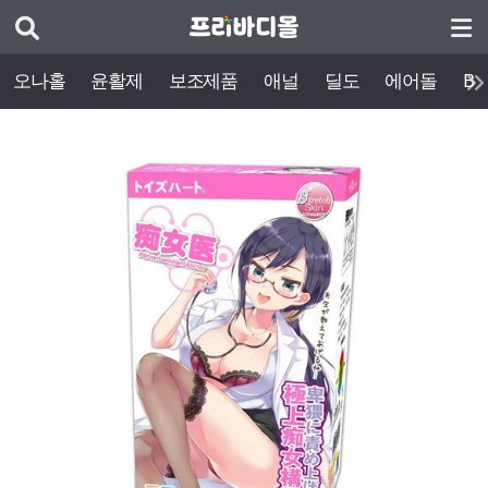
오나홀
윤활제
보조제품
애널
딜도
에어돌
BD