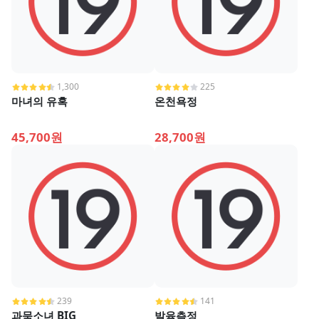
1,300
225
마녀의 유혹
온천욕정
45,700원
28,700원
239
141
과묵소녀 BIG
발육측정