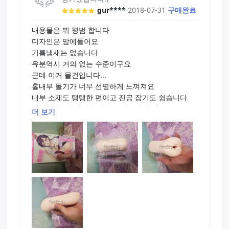
gur****
2018-07-31
구매완료
내용물은 뭐 평범 합니다
디자인은 맘에들어요
기름냄새는 없습니다
유분역시 거의 없는 수준이구요
근데 이거 물건입니다...
홀내부 돌기가 너무 선명하게 느껴져요
내부 소재도 탱탱한 편이고 진공 잡기도 쉽습니다
제 기준의 단 하나의 단점은 입구가 넓어요
더 보기
입구에 넣었을땐 뭐야 이거 허벌인가? 싶었는데
입구만 지나면 변태같은 여의사를 만나실수 있습니
다
하드와 소프트의 중간이 좋은 분들은 만족하실듯