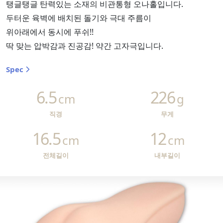
탱글탱글 탄력있는 소재의 비관통형 오나홀입니다.
두터운 육벽에 배치된 돌기와 극대 주름이
위아래에서 동시에 푸쉬!!
딱 맞는 압박감과 진공감! 약간 고자극입니다.
Spec
6.5
226
cm
g
직경
무게
16.5
12
cm
cm
전체길이
내부길이