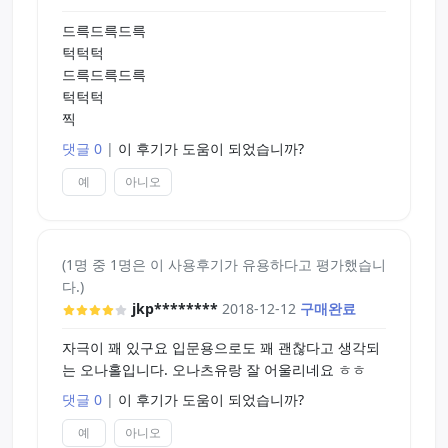
드륵드륵드륵
턱턱턱
드륵드륵드륵
턱턱턱
찍
댓글 0
|
이 후기가 도움이 되었습니까?
예
아니오
(1명 중 1명은 이 사용후기가 유용하다고 평가했습니
다.)
jkp********
2018-12-12
구매완료
자극이 꽤 있구요 입문용으로도 꽤 괜찮다고 생각되
는 오나홀입니다. 오나츠유랑 잘 어울리네요 ㅎㅎ
댓글 0
|
이 후기가 도움이 되었습니까?
예
아니오