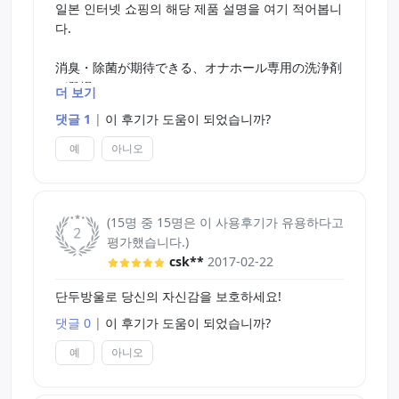
일본 인터넷 쇼핑의 해당 제품 설명을 여기 적어봅니
다.
消臭・除菌が期待できる、オナホール専用の洗浄剤
が登場。
더 보기
댓글 1
|
이 후기가 도움이 되었습니까?
使い方は簡単で、ぬるま湯にこのクリーナーを数滴
たらしてオナホールを洗うだけでOK！
예
아니오
洗剤自体の香りはすっきりとした柑橘系の微香タイ
プです。
(15명 중 15명은 이 사용후기가 유용하다고
평가했습니다.)
毎日使うホールだからキレイで清潔に保ちた
csk**
2017-02-22
い・・・そんな願いに応えるアイテムです。
단두방울로 당신의 자신감을 보호하세요!
内容量：150ml
댓글 0
|
이 후기가 도움이 되었습니까?
パッケージサイズ：13.5×Φ5.0cm
예
아니오
소취・제균이 되는 오나홀 전용 세정제가 등장.