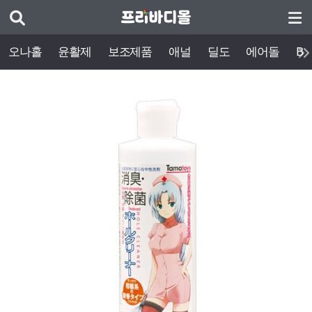
오나홀
윤활제
보조제품
애널
딜도
에어돌
BD