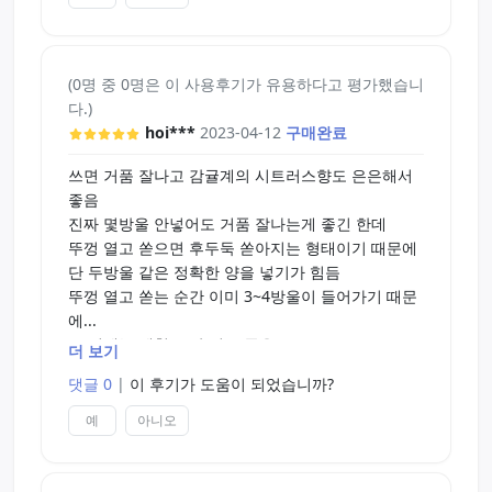
(0명 중 0명은 이 사용후기가 유용하다고 평가했습니
다.)
hoi***
2023-04-12
구매완료
쓰면 거품 잘나고 감귤계의 시트러스향도 은은해서
좋음
진짜 몇방울 안넣어도 거품 잘나는게 좋긴 한데
뚜껑 열고 쏟으면 후두둑 쏟아지는 형태이기 때문에
단 두방울 같은 정확한 양을 넣기가 힘듬
뚜껑 열고 쏟는 순간 이미 3~4방울이 들어가기 때문
에...
그 외에는 세척도 잘 되고 좋음
더 보기
그리고 양이 겁나 많음 돈 아깝다고 생각할수 있지만
댓글 0
|
이 후기가 도움이 되었습니까?
이런 류의 제품들을 따로 사는 것도 나쁘지는 않다고
생각함
예
아니오
알칼리인지 중성인지 확인하고 쓰는게 귀찮기도 하
고
사용한지 한 3년은 된거 같은데 이제 반 조금 넘게 썼