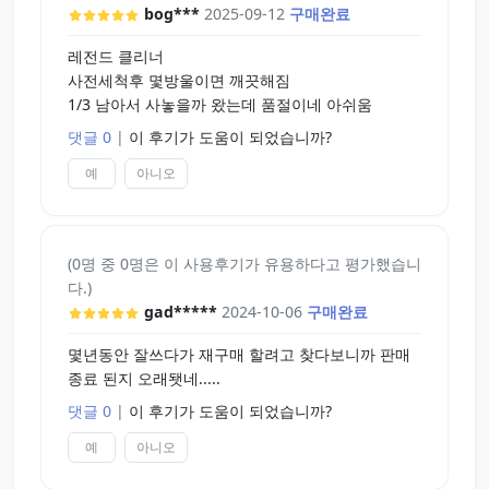
2020-11-07 추가:
bog***
2025-09-12
구매완료
뭘 또 쓰라는건지 몰겠네요 3년이나 지났는데 아직
레전드 클리너
못씀
사전세척후 몇방울이면 깨끗해짐
1/3 남아서 사놓을까 왔는데 품절이네 아쉬움
댓글 0
|
이 후기가 도움이 되었습니까?
예
아니오
(0명 중 0명은 이 사용후기가 유용하다고 평가했습니
다.)
gad*****
2024-10-06
구매완료
몇년동안 잘쓰다가 재구매 할려고 찾다보니까 판매
종료 된지 오래됏네.....
댓글 0
|
이 후기가 도움이 되었습니까?
예
아니오