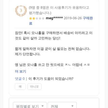
사용법은 간단, 미지근한 물에 이 클리너 몇 방울로
(9명 중 8명은 이 사용후기가 유용하다고
오나홀을 씻기만 하면 OK!
평가했습니다.)
meg*****
2019-06-26
구매완
세제 자체의 향기는 산뜻한 감귤계의 미향 타입입니
료
다.
잠깐! 혹시 오나홀을 구매하면서 배송비 아끼려고 이
매일 사용하는 홀이니까 깨끗하고 청결하게 유지하
것도 같이 살까 고민하는 당신!
고 싶어… 그런 소망에 부응하는 아이템입니다.
짧게 말하자면 이걸 굳이 살 필요는 전혀 없습니다.
내용량：150ml
제가 단언합니다.
패키지 크기：13.5×Φ5.0cm
엥 님은 오나홀 쓰고 안 씻으세요 ㅈㄴ 더럽네 ㅅㅍ
이게 아니라 진짜 굳이 살 필요 없습니다. 정말로요.
더 보기
위에 설명대로 홀 내부를 청소하는데 몇 방울이면 충
만약 당신이 구매하려는, 혹은 가지고 있는 오나홀이
댓글 0
|
이 후기가 도움이 되었습니까?
분합니다.
안과 밖을 뒤집을 수 있는 오나홀이라면
굳이 이 제품을 살 필요 없이 그냥 바디워시 듬뿍 짜
예
아니오
몇 방울만 쓰게되면 1ml이하로 사용하기 때문에 몇
서 깨끗하게 세척하는게 더 깨끗합니다.
백번을 사용할 만큼 오래 사용할 수 있습니다.
당신이 구매한 제품이 비관통형+뒤집을 수 없고+안
까지 손으로 세척하기 어려운 오나홀이라면 이런 세
평점별로 보기
전체
청결을 신경 쓰시는 분이라면 쓰는 것만으로도 안심
척제가 굳이! 필요할지도 모르지만... 그 외의 경우라