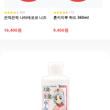
333
172
끈적끈적 나타데코코 니즈
혼키지루 하드 360ml
16,400원
9,400원