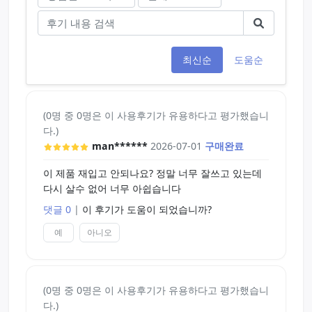
이 될 겁니다.
면 진짜 살 필요가 없습니다. 그냥 비누+바디워시 등
으로 구석구석 잘 씻고 + 깨끗한 수건으로 잘 닦고 +
바람이 잘 들고 햇빛 좋은 곳에 일광건조 정도...가 더
욱 청결합니다.
최신순
도움순
어떤 분은 비누나 바디워시로 하면 오나홀 찢어진
다... 그러시던데 어차피 오나홀은 소모품입니다. 한
1년 정도 마르고 닳도록 썼으면 알아서 찢어지고 구
(0명 중 0명은 이 사용후기가 유용하다고 평가했습니
멍나는게 당연한 거죠. 차라리 새 걸로 다시 구매하
다.)
시는게 낫습니다.
man******
2026-07-01
구매완료
17,400원이면 향 좋고 느낌 좋은 명품 도브 바디워시
이 제품 재입고 안되나요? 정말 너무 잘쓰고 있는데
800미리짜리를 3통을 사고도 돈이 남을 정도로 비싼
다시 살수 없어 너무 아쉽습니다
가격입니다.
댓글 0
|
이 후기가 도움이 되었습니까?
왜냐하면 제가 옛날에 이거 사고 1/5도 못쓰고 욕실
찬장에 처박혀 있어서 그렇습니다ㅠㅠ 어흑 돈 아까
예
아니오
워...
진짜 필요한 게 아니라면 사지 마세요. 꼭입니다.
차라리 요기요나 배민에서 할인 받아서 치킨 사드세
요. 그게 더 가성비가 좋습니다.
(0명 중 0명은 이 사용후기가 유용하다고 평가했습니
다.)