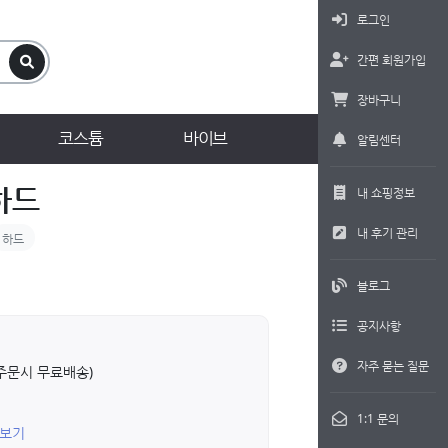
로그인
간편 회원가입
장바구니
코스튬
바이브
알림센터
하드
내 쇼핑정보
내 후기 관리
하드
블로그
공지사항
ド
자주 묻는 질문
상 주문시 무료배송)
1:1 문의
 보기