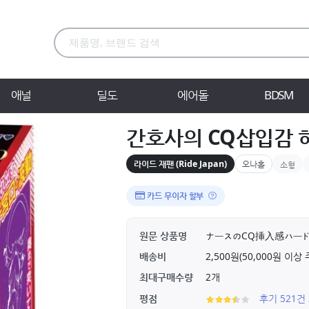
애널
딜도
에어돌
BDSM
간호사의 CQ삽입감 
라이드 재팬 (Ride Japan)
오나홀
소형
카드 무이자 할부
원문 상품명
ナースのCQ挿入感ハー
배송비
2,500원(50,000원 이
최대구매수량
2개
평점
후기 521건