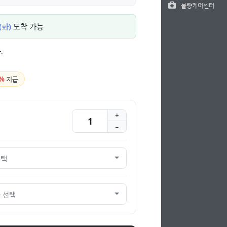
불량케어센터
(화)
도착 가능
.
%
지급
선택
 선택