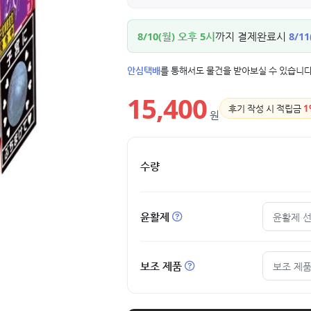
8/10(월) 오후 5시
까지 결제완료시
8/11
안심택배
를 통해서도 물건을 받아보실 수 있습니다
15,400
후기 작성 시 적립금
1
원
수량
윤활제
윤활제 
보조 제품
보조 제품