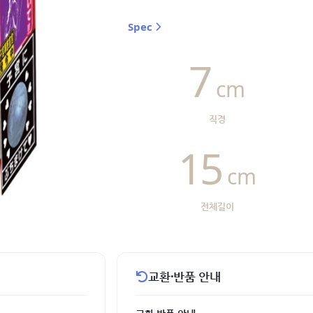
Spec
7
cm
직경
15
cm
전체길이
교환·반품 안내