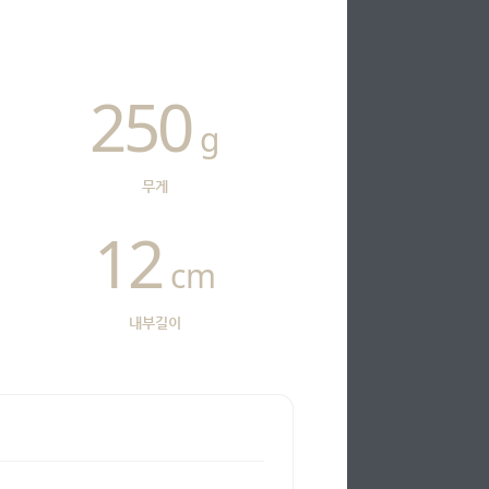
250
g
무게
12
cm
내부길이