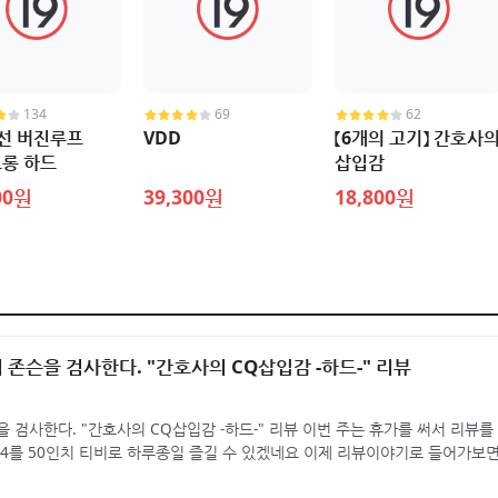
134
69
62
선 버진루프
VDD
【6개의 고기】 간호사
롱 하드
삽입감
00원
39,300원
18,800원
존슨을 검사한다. "간호사의 CQ삽입감 -하드-" 리뷰
 검사한다. "간호사의 CQ삽입감 -하드-" 리뷰 이번 주는 휴가를 써서 리뷰를
플4를 50인치 티비로 하루종일 즐길 수 있겠네요 이제 리뷰이야기로 들어가보면