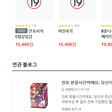
136
360
간호사의
버진루프
8중나
시리즈
CQ삽입감
에이트
15,400원
15,400원
19,8
연관 블로그
진료 받을시간이에요, 당신의 
약쟁이
2017.01.04
진료 받을시간이에요, 당신의 존슨을
리뷰작성 후 얼마 전에 구입했던 
아닙니다... 진짜로...…
자세히 보기