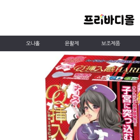
오나홀
윤활제
보조제품