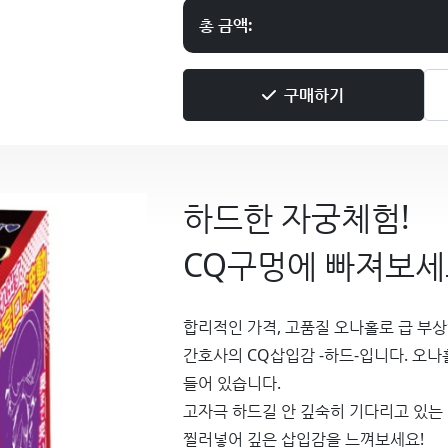
총 금액:
구매하기
하드한 자궁체험!
CQ구멍에 빠져보세
합리적인 가격, 고품질 오나홀로 급 부
간호사의 CQ삽입감 -하드-입니다. 오
들어 있습니다.
고자극 하드길 안 깊숙히 기다리고 있는
찔러넣어 깊은 삽입감을 느껴보세요!