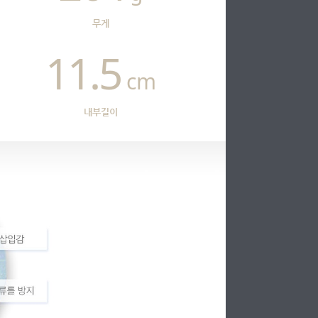
무게
11.5
cm
내부길이