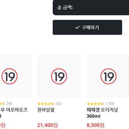
총 금액:
구매하기
258
332
1,708
루 아로마로즈
천하일혈
페페젤 오리지널
l
360ml
0원
21,400원
8,500원