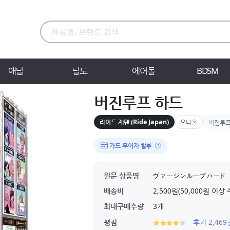
애널
딜도
에어돌
BDSM
버진루프 하드
라이드 재팬 (Ride Japan)
오나홀
버진루프
카드 무이자 할부
원문 상품명
ヴァージンループハード
배송비
2,500원(50,000원 이
최대구매수량
3개
평점
후기 2,46