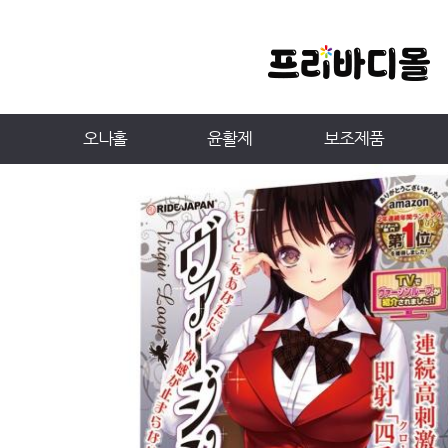
오나홀
윤활제
보조제품