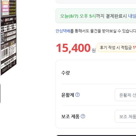
오늘(8/7) 오후 5시
까지 결제완료시
내일(
안심택배
를 통해서도 물건을 받아보실 수 있습니다
15,400
후기 작성 시 적립금
1
원
수량
윤활제
윤활제 
보조 제품
보조 제품