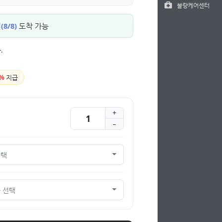
불량케어센터
8/8)
도착 가능
.
%
지급
선택
 선택