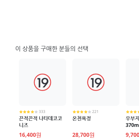
이 상품을 구매한 분들의 선택
333
221
끈적끈적 나타데코코
온천욕정
우부지
니즈
370m
16,400원
28,700원
9,70