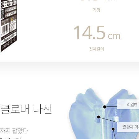
직경
14.5
cm
전체길이