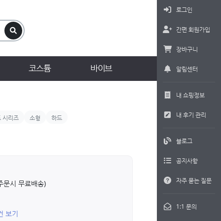
로그인
간편 회원가입
장바구니
코스튬
바이브
알림센터
내 쇼핑정보
내 후기 관리
 시리즈
소형
하드
블로그
공지사항
자주 묻는 질문
상 주문시 무료배송)
1:1 문의
9건 보기