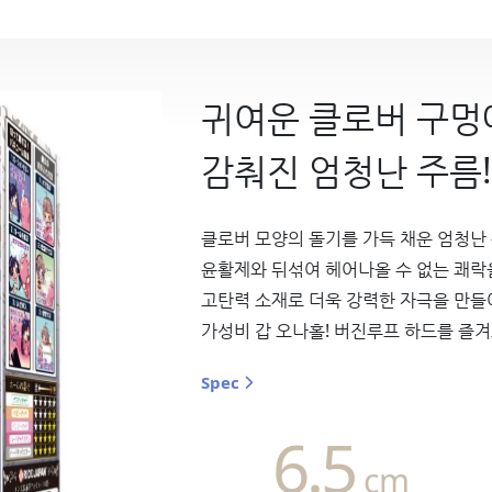
귀여운 클로버 구멍
감춰진 엄청난 주름!
클로버 모양의 돌기를 가득 채운 엄청난
윤활제와 뒤섞여 헤어나올 수 없는 쾌락
고탄력 소재로 더욱 강력한 자극을 만들
가성비 갑 오나홀! 버진루프 하드를 즐겨
Spec
6.5
cm