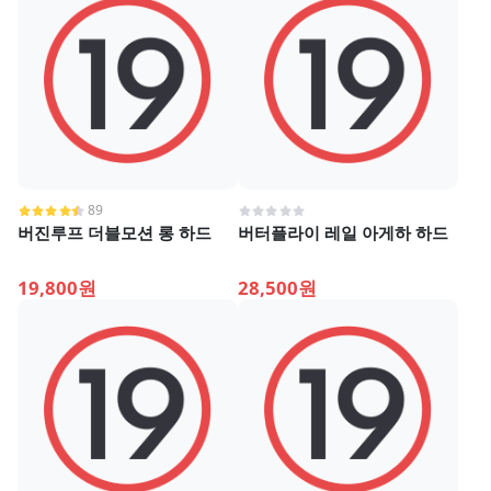
89
버진루프 더블모션 롱 하드
버터플라이 레일 아게하 하드
19,800원
28,500원