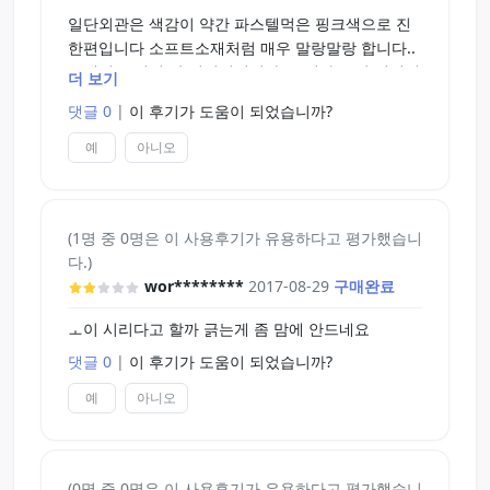
일단외관은 색감이 약간 파스텔먹은 핑크색으로 진
한편입니다 소프트소재처럼 매우 말랑말랑 합니다..
그래서 그런지 잘 뒤집어집니다 (그렇다고 막 뒤집어
더 보기
서 씻어버리면 오나홀 수명이 깎여버리니 금물)
댓글 0
|
이 후기가 도움이 되었습니까?
내구성은 조심스럽게 관리만 잘하면 괜찮아보입니다
예
아니오
워낙 버진루프제품이 세척하기 쉬운제품이라.. 전 구
조같은기 넘 궁금해서 막 뒤집고했다가 안쪽 주름부
분부분이 찢어져버렸습니다
(1명 중 0명은 이 사용후기가 유용하다고 평가했습니
다.)
자극으로는 정말로 솔직하게 처음봤을때 손가락을
wor********
2017-08-29
구매완료
넣어보고 이게 자극이 오긴 할까 싶었는데 주름이 긁
어주는맛이 굉장히 기분이 좋습니다
ㅗ이 시리다고 할까 긁는게 좀 맘에 안드네요
조임부분은 그렇게 강하게 잡아주지는 않습니다 구
멍은 직아보이지만 말랑말랑해서 굉장히 잘들어갑니
댓글 0
|
이 후기가 도움이 되었습니까?
다
예
아니오
왠만한분들은 자극에 만족할거라 생각하지만
-저는 평소에 1일1딸을 하던 사람인가보니 그렇게
큰 자극은 느끼지 못했습니다-
(0명 중 0명은 이 사용후기가 유용하다고 평가했습니