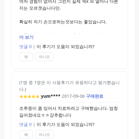
여자 경험이 없어서 그런지 실제 섹x 와 얼마나 다른
지는 모르겟습니다만.
확실히 자기 손으로하는것보다는 좋았습니다.
제품내 동봉된 젤을 넣고 사용해보았습니다.
더 보기
댓글 0
|
이 후기가 도움이 되었습니까?
젤을 너무 많이 넣었는지 미끌미끌 한게 딱 잡아준다
는 느낌이 덜들었네요
예
아니오
그래도 손으로 압을 주면서 하니 맨손으로 하는것보
다는 훨씬 좋습니다
(1명 중 1명은 이 사용후기가 유용하다고 평가했습니
다.)
거si기가 한번씩 빠지는게 제품의 음부부분이 너무
yum****
2017-09-06
구매완료
튀어 나온듯합니다.
조루증이 좀 있어서 치료하려고 구매했습니다. 엄청
그거외에는 다 만족합니다
길어졌네요ㅎㅎ강추합니다
세척은 정말 편하구요 저는 중성세제가 없어서 바디
댓글 0
|
이 후기가 도움이 되었습니까?
워시로 세척햇습니다만 괜찮은거 같네요
예
아니오