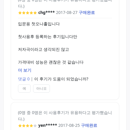
평소에 자위를 많이 하시는분이시라면 괜히 큰겁 먹
다.)
지말고 노말말고 하드로 주문하시는것이 훨씬 좋습
chg****
2017-08-27
구매완료
니다
입문용 첫오나홀입니다
아마 이 오나홀은 단점말고 장점이 훨씬 많습니다.
가격부터 생각해보면 첫 오나홀로는 굉장히 좋다고
첫사용후 등록하는 후기입니다만
생각합니다 가성비 짱
하지만 그전에 말했듯이 자주 자위하신분이시라면
저자극이라고 생각되진 않고
노말보단 하드를 사시는것이 추천합니다
가격대비 성능은 괜찮은 것 같습니다
더 보기
마찰되는 느낌도 적절하고
댓글 0
|
이 후기가 도움이 되었습니까?
발사할 때 느껴지는 감촉또한 우수한 편이네요
예
아니오
동봉된 러브젤로도 상당히 만족스러운데
(0명 중 0명은 이 사용후기가 유용하다고 평가했습니
다른제품과 같이 워머를 사용한다면... ㅎㅎ....
다.)
yen*****
2017-08-25
구매완료