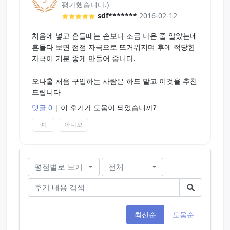
평가했습니다.)
클리너로 진짜 금방 세척했습니다. 내구도도 가격대
sdf*******
2016-02-12
비에 비해 꽤 오래 사용할수 있을거같네요.
처음에 넣고 흔들때는 손보다 조금 나은 줄 알았는데
가성비 - A - 최강입니다. 2만원내에서 이정도의 오
흔들다 보면 점점 자극으로 뜨거워지며 후에 적당한
나홀이 과연 더 있을지 의심스럽군요.
자극이 기분 좋게 만들어 줍니다.
*젤은 오나츠유를 사용했습니다.
오나홀 처음 구입하는 사람은 하드 말고 이것을 추천
드립니다
곧휴 전체를 포근히 감싸주면서 자극을 주는 오나홀
은 로린코가 훨씬 좋았구요 아프지도 않고... 버진 루
댓글 0
|
이 후기가 도움이 되었습니까?
프도 자극으로는 나쁘지 않지만, 그 클로버모양의 입
예
아니오
구가 곧휴를 긁는 것같은 강제적인 쾌감이라 사정하
고 나면 곧휴가 좀 얼얼 합니다...
평점별로 보기
전체
최신순
도움순