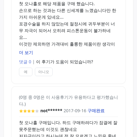
첫 오나홀로 해당 제품을 구매 했습니다.
손으로 하는 것과는 다른 신세계를 느꼈습니다만 한
가지 아쉬운게 있네요...
포경수술을 하지 않았는데 절정시에 귀두부분이 너
무 자극이 되어서 오히려 피스톤운동이 불가하네
요...
이것만 제외하면 가격대비 훌륭한 제품이란 생각이
듭니다.
더 보기
페페젤 사용했고 청소는 편리했습니다. 물기제거봉
댓글 0
|
이 후기가 도움이 되었습니까?
은 이용하시는 걸 추천 드립니다.
예
아니오
(0명 중 0명은 이 사용후기가 유용하다고 평가했습니
다.)
not******
2017-09-16
구매완료
첫 오나홀 구매입니다. 하드 구매하려다가 잠결에 잘
못주문했는데 이것도 괜찮네요
저자극이라고 하시는데 전 잘 모르겠고 느낌은 좋네