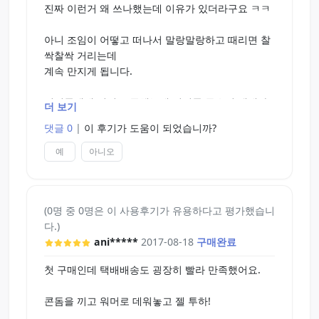
진짜 이런거 왜 쓰나했는데 이유가 있더라구요 ㅋㅋ
아니 조임이 어떻고 떠나서 말랑말랑하고 때리면 찰
싹찰싹 거리는데
계속 만지게 됩니다.
실리콘냄새 걱정도 좀했는데 실리콘 특유의 냄새가
더 보기
남아있지만 거의 딸기향 같은 냄새던데요?
댓글 0
|
이 후기가 도움이 되었습니까?
제가 냄새에 엄청 둔감하긴한데 냄새 오히려 전 좋더
라구요
예
아니오
손보단 좀 덜하긴한데 그냥 느낌이 굉장히 좋아요
(0명 중 0명은 이 사용후기가 유용하다고 평가했습니
솔직히 지금 후기쓰면서 다른 타입의 오나홀에도 욕
다.)
심히 생깁니다. ㅋㅋ
ani*****
2017-08-18
구매완료
진짜 좋네요
첫 구매인데 택배배송도 굉장히 빨라 만족했어요.
콘돔을 끼고 워머로 데워놓고 젤 투하!