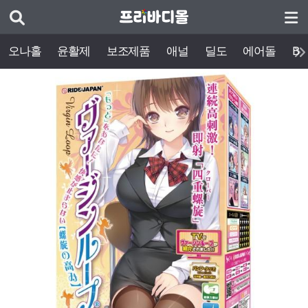
오나홀
윤활제
보조제품
애널
딜도
에어돌
BD