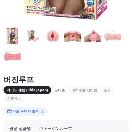
버진루프
라이드 재팬 (Ride Japan)
오나홀
버진루프 시리즈
소형
스탠다드
카드 무이자 할부
원문 상품명
ヴァージンループ