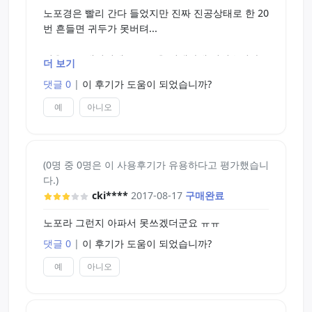
노포경은 빨리 간다 들었지만 진짜 진공상태로 한 20
번 흔들면 귀두가 못버텨...
처음으로 네이버에 조루증을 검색하게 되었습니다ㅠ
더 보기
ㅠ
댓글 0
|
이 후기가 도움이 되었습니까?
예
아니오
(0명 중 0명은 이 사용후기가 유용하다고 평가했습니
다.)
cki****
2017-08-17
구매완료
노포라 그런지 아파서 못쓰겠더군요 ㅠㅠ
댓글 0
|
이 후기가 도움이 되었습니까?
예
아니오