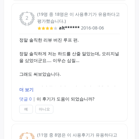
돈의 여유가 좀 있으신다면 이보다 한 단계 위인 스
(19명 중 18명은 이 사용후기가 유용하다고
지망(저자극)으로 가세요.
평가했습니다.)
alt******
2016-08-06
정말 솔직한 리뷰 버진 루프 편.
정말 솔직하게 저는 하드를 산줄 알았는데, 오리지널
을 샀었더군요.... 이무슨 삽질...
그래도 써보았습니다.
자극 - C - 일단 좋습니다. 로린코와 비교했을때, 저
더 보기
는 로린코만 쓰면 조루같이 바로 가버렸는데, 루프
댓글 0
|
이 후기가 도움이 되었습니까?
오리지널은 꽤 오래했습니다... 그리고 저 클로버 모
양의 입구깊이가 너무 강제적인 인위적 쾌감을 줍니
예
아니오
다. 로린코는 가볍게 덮어주면서 절 바로 사정하게
만들었는데, 루프는 다 끝나고 곧휴만 좀 아픕니다...
(11명 중 8명은 이 사용후기가 유용하다고
세척/내구 - B - 단일소재라 정말 편하더군요. 오나홀