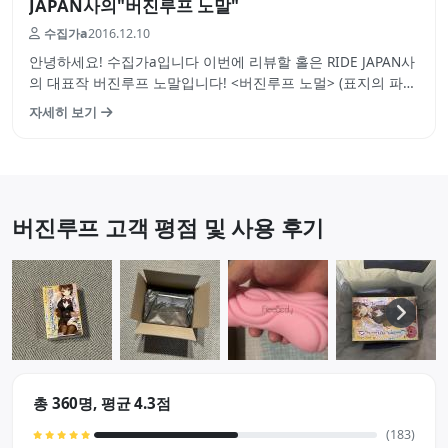
JAPAN사의"버진루프 노말"
수집가a
2016.12.10
안녕하세요! 수집가a입니다 이번에 리뷰할 홀은 RIDE JAPAN사
의 대표작 버진루프 노말입니다! <버진루프 노멀> (표지의 파괴
력이 상당합니다 검스는 사랑입니다) 버진루프 시리즈는 하드
자세히 보기
와 노말 그리고 신제품인 버진루프 롱이 있는데요 그중 버진루
프 하드는 아마존에서 항상 상위권에 머물러있는 홀일정도로
많은 사랑을 받고있습…
버진루프 고객 평점 및 사용 후기
총 360명, 평균 4.3점
(183)