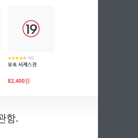
162
유혹 서제스천
82,400원
관함.