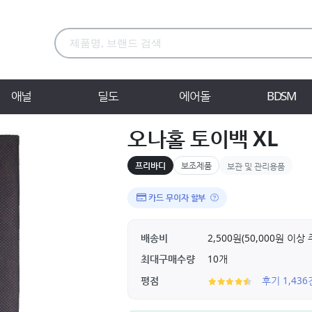
애널
딜도
에어돌
BDSM
오나홀 토이백 XL
프리바디
보조제품
보관 및 관리용품
카드 무이자 할부
배송비
2,500원(50,000원 이
최대구매수량
10개
평점
후기 1,43