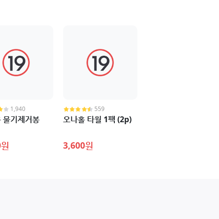
1,940
559
 물기제거봉
오나홀 타월 1팩 (2p)
0원
3,600원