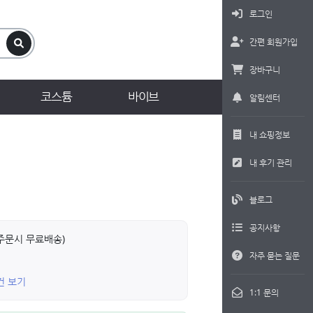
로그인
간편 회원가입
장바구니
코스튬
바이브
알림센터
내 쇼핑정보
내 후기 관리
블로그
공지사항
상 주문시 무료배송)
자주 묻는 질문
6건 보기
1:1 문의