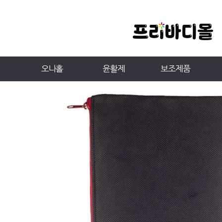
오나홀
윤활제
보조제품