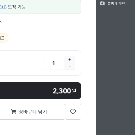
불량케어센터
(화)
도착 가능
.
지급
2,300
원
장바구니 담기