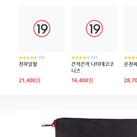
332
333
천하일혈
끈적끈적 나타데코코
온천
니즈
21,400원
16,400원
28,7