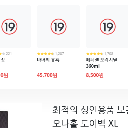
221
1,287
1,708
욕정
마녀의 유혹
페페젤 오리지널
360ml
00원
45,700원
8,500원
최적의 성인용품 보
오나홀 토이백 XL