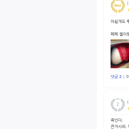
아쉽게도 
페페 젤이
댓글 2
|
죽인다.
큰거사라.