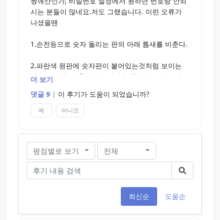
짱깨산인가; 비밀번호 설정에서 원하던 번호랑 안되
시는 분들이 많네요.저도 그랬습니다. 이런 오류가
나셨을땐
1.손전등으로 숫자 돌리는 판의 아래 틈새를 비춘다.
2.파란색 원판에 숫자판이 붙어있는것처럼 보이는
데, 손전등을 비춘채로 숫자판을 돌리다 보면 크게
더 보기
패인 부분과 매우 작게 패인 부분이 보입니다.(작게
댓글 9
|
이 후기가 도움이 되었습니까?
패인 부분은 거의 점 하나 찍어놓은것 같이 생김)
예
아니오
3. 둘 중 매우 작게 패인부분 바로 위에 새겨진 숫자
가 당신이 설정한 비밀번호중 하나입니다. 이런식으
로 나머지 두 줄도 다 맞추면 그게 당신이 설정한 비
평점별로 보기
전체
밀번호고 풀릴겁니다.
최신순
도움순