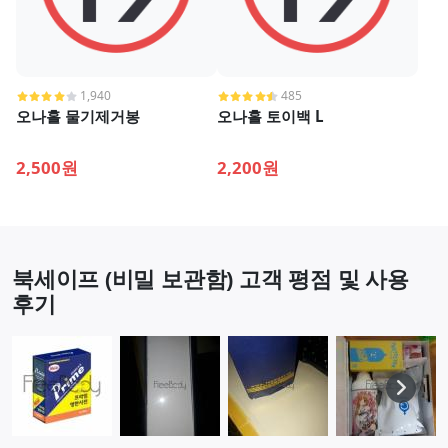
1,940
485
오나홀 물기제거봉
오나홀 토이백 L
2,500원
2,200원
북세이프 (비밀 보관함) 고객 평점 및 사용
후기