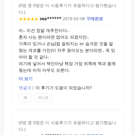
(0명 중 0명은 이 사용후기가 유용하다고 평가했습니
다.)
sea******
2018-02-08
구매완료
아.. 이건 정말 개추천이다..
혼자 사는 분이라면 없어도 되겠지만..
가족이 있거나 손님(컴 잘뒤지는 or 숨겨둔 것을 잘
찾는 개코를 가진)이 자주 찾아오는 분이라면.. 꼭 있
어야 할 것 같다.
여기에 넣어서 책인마냥 책장 가장 위쪽에 책과 함께
뒀는데 아직 아무도 모른다.
잠금도 튼튼해서 망치로 내려쳐도 어느정도 버틸것
더 보기
같다.
댓글 0
|
이 후기가 도움이 되었습니까?
단, 모서리 부분을 힘으로 강제로 열면 내용물을 확
인 할 수 있을 정도로 벌어질꺼 같긴 하다.
예
아니오
(0명 중 0명은 이 사용후기가 유용하다고 평가했습니
다.)