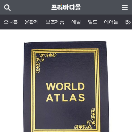
오나홀
윤활제
보조제품
애널
딜도
에어돌
BD