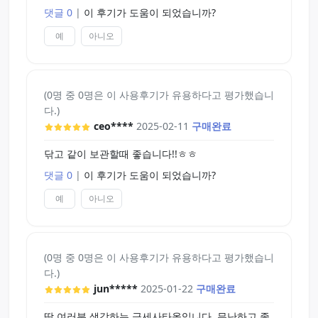
해 오나홀을 청결하게 유지할 수 있을 뿐만 아니라,
댓글 0
|
이 후기가 도움이 되었습니까?
위생적인 상태로 계속 사용할 수 있게 해줍니다. 사
용 후 바로 깨끗하게 닦아주는 작은 손길 하나가 결
예
아니오
국 오랜 시간 동안 오나홀의 품질을 유지하게 만들
죠. 이렇게 고운 타올 덕분에, 늘 청결하고 편안한 사
용감을 누릴 수 있다는 점에서 정말 감사한 도구입니
(0명 중 0명은 이 사용후기가 유용하다고 평가했습니
다!
다.)
ceo****
2025-02-11
구매완료
닦고 같이 보관할때 좋습니다!!ㅎㅎ
댓글 0
|
이 후기가 도움이 되었습니까?
예
아니오
(0명 중 0명은 이 사용후기가 유용하다고 평가했습니
다.)
jun*****
2025-01-22
구매완료
딱 여러분 생각하는 극세사타올입니다. 무난하고 좋