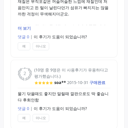
재질은 부직포같은 꺼슬꺼슬한 느낌에 재질인데 처
음만지고 든 털이 날린다던가 섬유가 빠지지는 않을
까한 걱정이 무색해지더군요.
가장 중요한 성능 물기를 아주 순식간에 쪽쪽 빨아드
더 보기
립니다.
댓글 0
|
이 후기가 도움이 되었습니까?
거기에 일반 휴지및 수건으로 썼을때는 오나홀 표면
에 휴지에 먼지나 수건에 미세한 섬유가 묻어서 별로
예
아니오
였는데 이건 그런게 없어요.
오나홀에 쓰는 수건이 제얼굴에 쓰는 것보다 성능이
(10명 중 9명은 이 사용후기가 유용하다고
좋습니다.
평가했습니다.)
하나는 손수건으로 쓰고싶을 정도인데 잘못하면 오
soa**
2015-10-31
구매완료
나홀용이랑 헷깔릴까봐 못합니다.
색깔추가해주세요ㅠ
물기 닦을때도 좋지만 말릴때 깔판으로도 딱 좋습니
다 후회안함
댓글 0
|
이 후기가 도움이 되었습니까?
예
아니오