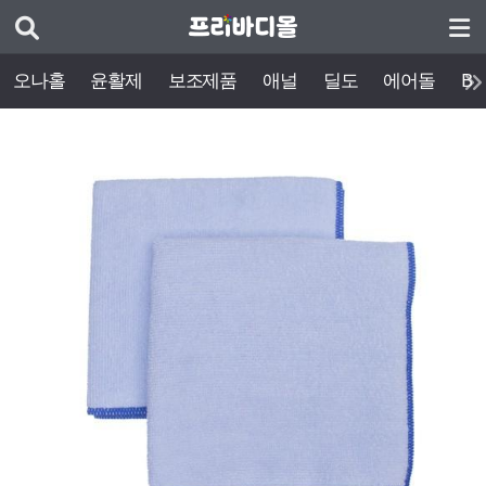
오나홀
윤활제
보조제품
애널
딜도
에어돌
BD