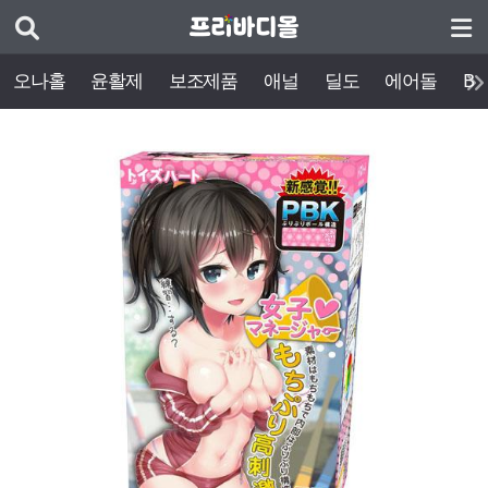
오나홀
윤활제
보조제품
애널
딜도
에어돌
BD