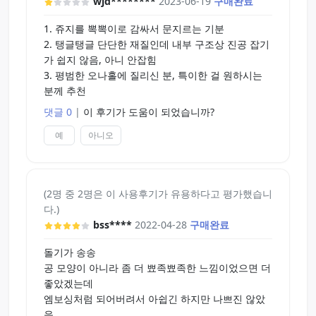
wjd********
2023-06-19
구매완료
1. 쥬지를 뽁뽁이로 감싸서 문지르는 기분
2. 탱글탱글 단단한 재질인데 내부 구조상 진공 잡기
가 쉽지 않음, 아니 안잡힘
3. 평범한 오나홀에 질리신 분, 특이한 걸 원하시는
분께 추천
댓글 0
|
이 후기가 도움이 되었습니까?
예
아니오
(2명 중 2명은 이 사용후기가 유용하다고 평가했습니
다.)
bss****
2022-04-28
구매완료
돌기가 송송
공 모양이 아니라 좀 더 뾰족뾰족한 느낌이었으면 더
좋았겠는데
엠보싱처럼 되어버려서 아쉽긴 하지만 나쁘진 않았
음