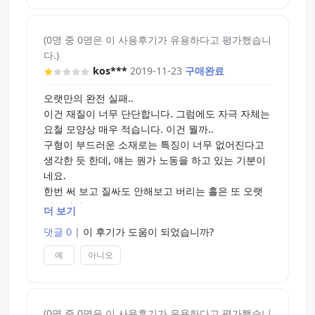
(0명 중 0명은 이 사용후기가 유용하다고 평가했습니
다.)
kos***
2019-11-23
구매완료
오랫만의 완전 실패..
이건 재질이 너무 단단합니다. 그럼에도 자극 자체는
요철 모양상 매우 적습니다. 이건 뭘까..
구형이 부드러운 소재로는 특징이 너무 없어진다고
생각한 듯 한데, 얘는 뭔가 노동을 하고 있는 기분이
네요.
한번 써 보고 질싸도 안해보고 버리는 홀은 또 오랫
만입니다.
더 보기
토이즈 하트는 이거 OK한 사원을 짤라버려야...ㅎㅎ
댓글 0
|
이 후기가 도움이 되었습니까?
예
아니오
(0명 중 0명은 이 사용후기가 유용하다고 평가했습니