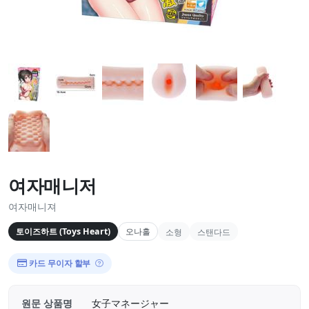
여자매니저
여자매니져
토이즈하트 (Toys Heart)
오나홀
소형
스탠다드
카드 무이자 할부
원문 상품명
女子マネージャー