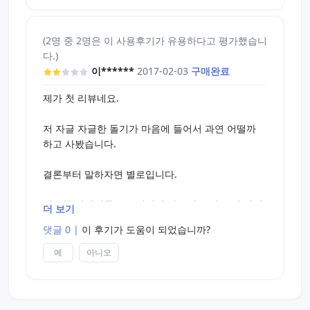
하드가 출시되길 기대해 봅니다
(2명 중 2명은 이 사용후기가 유용하다고 평가했습니
다.)
이******
2017-02-03
구매완료
제가 첫 리뷰네요.
저 자글 자글한 돌기가 마음에 들어서 과연 어떨까
하고 사봤습니다.
결론부터 말하자면 별로입니다.
탱글한 알갱이들은 느껴지긴 하는데 그닥 크게 와닿
더 보기
진 않네요.
댓글 0
|
이 후기가 도움이 되었습니까?
차라리 하드소재였으면 더 좋곘다는 생각이 들었습
예
아니오
니다. 자극이 별로없습니다. 구조상 진공을 잡아도
못느낍니다.