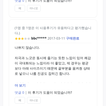
댓글 0
|
이 후기가 도움이 되었습니까?
예
아니오
(1명 중 1명은 이 사용후기가 유용하다고 평가했습니
다.)
bbc*****
2017-03-11
구매완료
나쁘지 않습니다.
자극과 느긋은 동시에 즐기는 듯한 느낌이 있어 쾌감
이 극대화되는 느낌이라 더 좋았고, 제 경우는 평균
보다 아래 사이즈이기 때문에 끝부분을 움켜줜 상태
로 넣으니 나름 진공도 잡히긴 합니다.
아쉬운 점은…회전기능은 있으나마나라는 것과 먼저
더 보기
평을 남기신 분과 마찬가지로 하드였으면 더욱 즐길
댓글 0
|
이 후기가 도움이 되었습니까?
수 있다고 생각합니다. 하드가 아닌 점에서 평점에서
별 하나가 떨어져 나갔다고 보시면 됩니다.
예
아니오