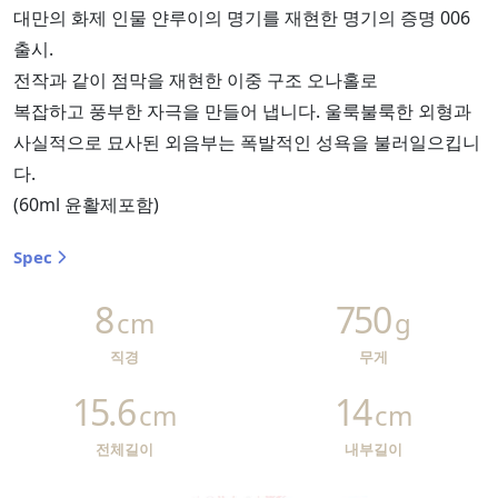
대만의 화제 인물 얀루이의 명기를 재현한 명기의 증명 006
출시.
전작과 같이 점막을 재현한 이중 구조 오나홀로
복잡하고 풍부한 자극을 만들어 냅니다. 울룩불룩한 외형과
사실적으로 묘사된 외음부는 폭발적인 성욕을 불러일으킵니
다.
(60ml 윤활제포함)
Spec
8
750
cm
g
직경
무게
15.6
14
cm
cm
전체길이
내부길이