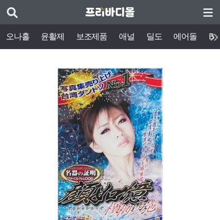
오나홀
윤활제
보조제품
애널
딜도
에어돌
BD