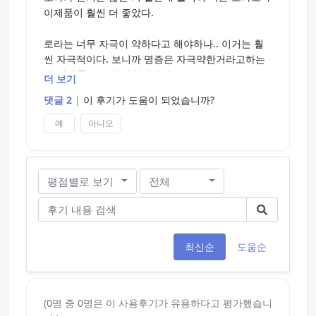
이제품이 훨씬 더 좋았다.
로라는 너무 자극이 약하다고 해야하나.. 이거는 훨
씬 자극적이다. 보니까 명증은 자극약한거라고하는
데 이제품은 좀 특이한거같다
더 보기
댓글 2
|
이 후기가 도움이 되었습니까?
내가 잘 못 참는건가..
예
아니오
좀 오래 즐길사람이면 다른 명증 쓰면 될거 같고, 이
건 자극이 쎈게 조금 특이한 명증이다.
평점별로 보기
전체
3분밖에 못 버텼지만..좋다.. 단점은 저사람 야동을
못찾겠다는 점.
최신순
도움순
(0명 중 0명은 이 사용후기가 유용하다고 평가했습니