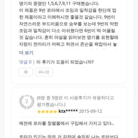
명기의 증명만 1,5,6,7,9,11 구매했습니다.
이 제품은 9번 로라에서 조임과 밀착감을 한단계 업
한 제품이라고 이해하시면 좋을것 같습니다. 9번이
자연스러운 부드러움으로 승부를 보는데 9번의 약한
조임과 밀착감이 다소 아쉬웠다면 6번이 딱 어울릴
것 같습니다. 흔히 야설을 읽어보면 명기를 표현할때
지렁이 천마리가 어쩌고 하면서 존슨을 꽉잡아서 놓
질 않는다는 표현을 쓰는데 6번이 그와 비슷한 느낌
더 보기
인것 같습니다. 물론 결국 소프트 계열인지라 조임의
댓글 0
|
이 후기가 도움이 되었습니까?
절대값은 높지 않지만 소프트 취향이라면 충분히 만
족하지않을까 싶습니다. 젤을 사용할때는 페페젤 부
예
아니오
류의 젤을 살짝만 넣어서 사용하면 밀착감을 제대로
느낄수 있습니다. 점도가 강한 젤을 사용해도 상관은
없는데 젤의 양이 너무 많아지면 밀착감이 떨어지는
(6명 중 5명은 이 사용후기가 유용하다고
것 같더군요. 개인적으로 노말이나 하드계열에 젤을
평가했습니다.)
많이 쓰고 소프트는 적게 쓰는것이 소프트의 정수를
ktx*****
2015-09-12
제대로 느낄수 있다고 봅니다.
예전에 로라를 창렬몰에서 구입해서 가지고 있다..
로라가 인기는 많은 거 같은데 솔직히 나는 로라보다