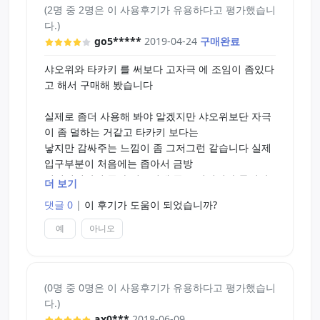
(2명 중 2명은 이 사용후기가 유용하다고 평가했습니
다.)
go5*****
2019-04-24
구매완료
샤오위와 타카키 를 써보다 고자극 에 조임이 좀있다
고 해서 구매해 봤습니다
실제로 좀더 사용해 봐야 알겠지만 샤오위보단 자극
이 좀 덜하는 거같고 타카키 보다는
낳지만 감싸주는 느낌이 좀 그저그런 같습니다 실제
입구부분이 처음에는 좁아서 금방
찢어질거같이 좁아 넣으실떄 좀 구겨넣어야 들어갑
더 보기
니다 그리고 들어갔다 나올때 비쥬얼이
댓글 0
|
이 후기가 도움이 되었습니까?
실제처럼 존슨 모양대로 늘어나서 잡아주는 비쥬얼
이라 이점은 만족합니다.
예
아니오
다만.....
(0명 중 0명은 이 사용후기가 유용하다고 평가했습니
조임이 있다는데 전별로 못느끼겠고 앞서 말한 두 제
다.)
품보다 있는건지 아닌건지
ax0***
2018-06-09