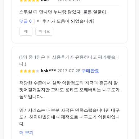
감이 안옵니다 두제품도 조임이라고 할거는 없지만
서도 원래 없는 제품이라
스무살 때 만나던 누나랑 닮았다. 물론 얼굴이.
기대는 안했지만 이제품이 있다고해서 기대했는데
이부분은 좀 실망스럽네요.
댓글 0
|
이 후기가 도움이 되었습니까?
예
아니오
그리고 특이한점은 위에 두제품은 누어서 할때의 느
낌이라면 이제품은 위로할때
느낌이 강합니다 힙쪽에 볼륨이좀있어서 그런지 닿
을때 찰싹찰싹 하는 소리가 나서
(1명 중 1명은 이 사용후기가 유용하다고 평가했습니
더더욱 흥분됩니다. 참고해 주시고요
다.)
ksk***
2017-07-28
구매완료
전체적으로는 그냥 그저그런 명기 시리즈였습니다
명기가 두제품밖에 없어서 잘은 모르겠지만
적당한 수준에서 살짝 약한정도의 자극과 은근히 잘
좀더 써봐야겠습니다 .
찟어질거같지만 그래도 용케도 오래버티는 내구도가
돋보입니다...
명기시리즈는 대부분 자극은 만족스럽습니다만 내구
도가 천차만별인데 대체적으로 내구도가 약한편입니
다.
더 보기
하지만 이시리즈는 그중에서도 조금 오래 버텨주는