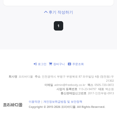
후기 작성하기
1
로그인
장바구니
주문조회
회사명
프리바디몰
주소
인천광역시 부평구 부평북로 87 와우빌딩 4층 (청천동) 우
21302
이메일
admin@freebody.co.kr
팩스
0505-720-0872
사업자 등록번호
113-23-94797
대표
백순원
통신판매업신고번호
2017-인천부평-0913
이용약관
|
개인정보취급방침 및 보안정책
Copyright © 2015-2026 프리바디몰. All Rights Reserved.