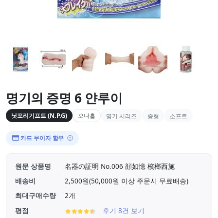
명기의 증명 6 얀루이
닛포리기프트 (N.P.G)
오나홀
명기 시리즈
중형
소프트
카드 무이자 할부
원문 상품명
名器の証明 No.006 顔如憶 檳榔西施
배송비
2,500원(50,000원 이상 주문시 무료배송)
최대구매수량
2개
평점
후기 8건 보기