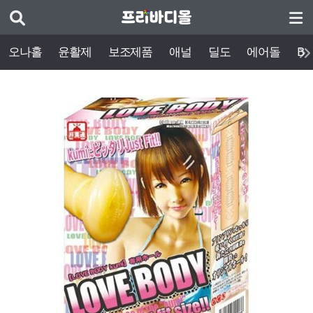
오나홀
윤활제
보조제품
애널
딜도
에어돌
BD