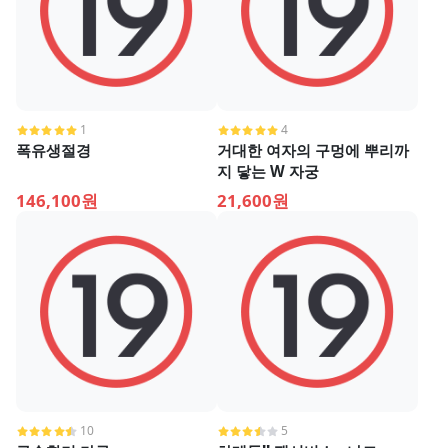
1
4
폭유생절경
거대한 여자의 구멍에 뿌리까
지 닿는 W 자궁
146,100원
21,600원
10
5