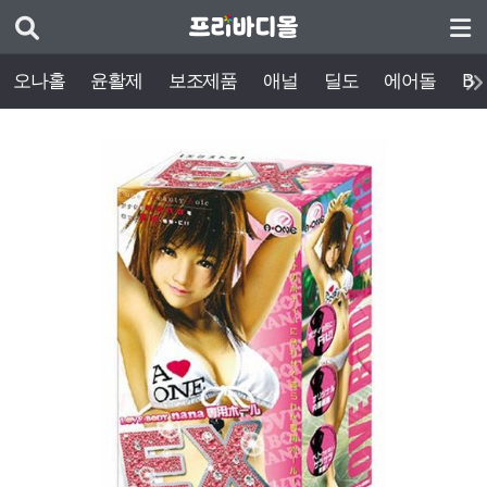
오나홀
윤활제
보조제품
애널
딜도
에어돌
BD