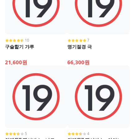
10
7
구슬핥기 갸루
명기절경 극
21,600원
66,300원
5
4