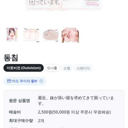
동침
아웃비전 (Outvision)
오나홀
소형
스탠다드
카드 무이자 할부
最近、妹が添い寝を求めてきて困っていま
원문 상품명
す。
배송비
2,500원(50,000원 이상 주문시 무료배송)
최대구매수량
2개