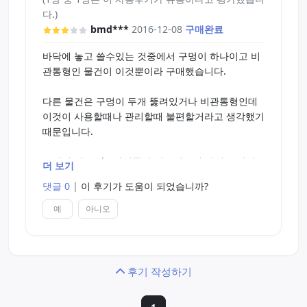
다.)
bmd***
2016-12-08
구매완료
바닥에 놓고 쓸수있는 것중에서 구멍이 하나이고 비
관통형인 물건이 이것뿐이라 구매했습니다.
다른 물건은 구멍이 두개 뚫려있거나 비관통형인데
이것이 사용할때나 관리할때 불편할거라고 생각했기
때문입니다.
그래서 다른 1kg짜리들과 비교해보면 가격은 싼편
더 보기
입니다.
댓글 0
|
이 후기가 도움이 되었습니까?
이정도 크기치고 세척은 생각보다 편합니다.
예
아니오
자극은 그리 강하지 않습니다.
단점
후기 작성하기
구멍의 위치가 너무 붕 떠있습니다. 그래서인지 조임