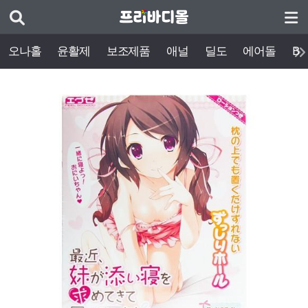
오나홀
윤활제
보조제품
애널
딜도
에어돌
BD