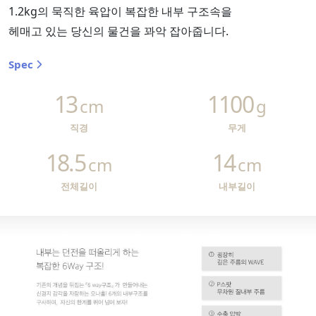
1.2kg의 묵직한 육압이 복잡한 내부 구조속을
헤매고 있는 당신의 물건을 꽈악 잡아줍니다.
Spec
13
1100
cm
g
직경
무게
18.5
14
cm
cm
전체길이
내부길이