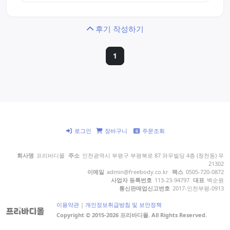
후기 작성하기
1
로그인
장바구니
주문조회
회사명
프리바디몰
주소
인천광역시 부평구 부평북로 87 와우빌딩 4층 (청천동) 우
21302
이메일
admin@freebody.co.kr
팩스
0505-720-0872
사업자 등록번호
113-23-94797
대표
백순원
통신판매업신고번호
2017-인천부평-0913
이용약관
|
개인정보취급방침 및 보안정책
Copyright © 2015-2026 프리바디몰. All Rights Reserved.