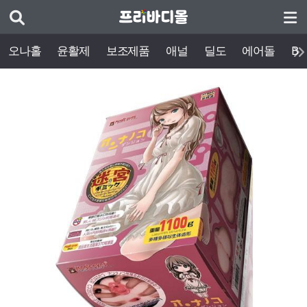
오나홀
윤활제
보조제품
애널
딜도
에어돌
BD