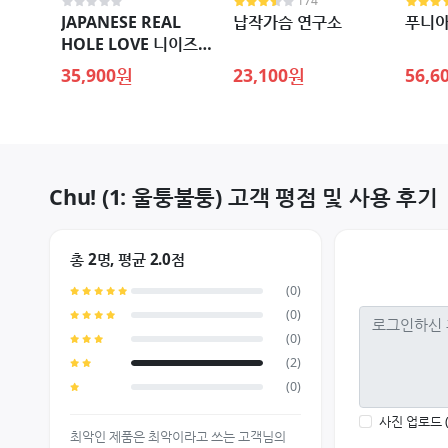
174
JAPANESE REAL
납작가슴 연구소
푸니아
HOLE LOVE 니이즈마
유카
35,900원
23,100원
56,6
Chu! (1: 울퉁불퉁) 고객 평점 및 사용 후기
총 2명, 평균 2.0점
(0)
(0)
(0)
(2)
(0)
사진 업로드 
최악인 제품은 최악이라고 쓰는 고객님의