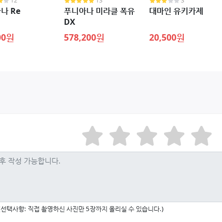
12
13
3
나 Re
푸니아나 미라클 폭유
대마인 유키카제
DX
00원
578,200원
20,500원
(선택사항: 직접 촬영하신 사진만 5장까지 올리실 수 있습니다.)