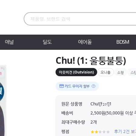
애널
딜도
에어돌
BDSM
Chu! (1: 울퉁불퉁)
아웃비전 (Outvision)
오나홀
소형
스
카드 무이자 할부
원문 상품명
Chu![ﾁｭｯ!]1
배송비
2,500원(50,000원 이
최대구매수량
2개
평점
후기 2건 보