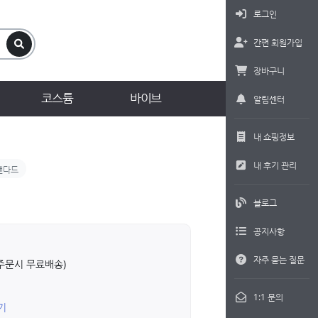
로그인
간편 회원가입
장바구니
코스튬
바이브
알림센터
내 쇼핑정보
내 후기 관리
탠다드
블로그
공지사항
자주 묻는 질문
상 주문시 무료배송)
1:1 문의
기