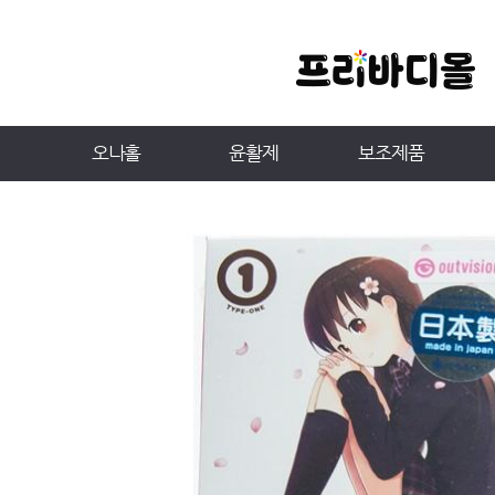
오나홀
윤활제
보조제품