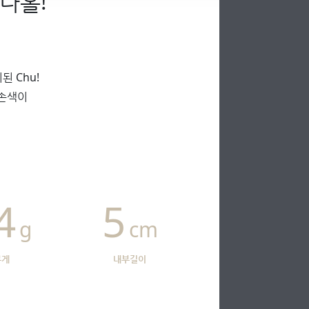
나홀!
 Chu!
 손색이
4
5
g
cm
무게
내부길이