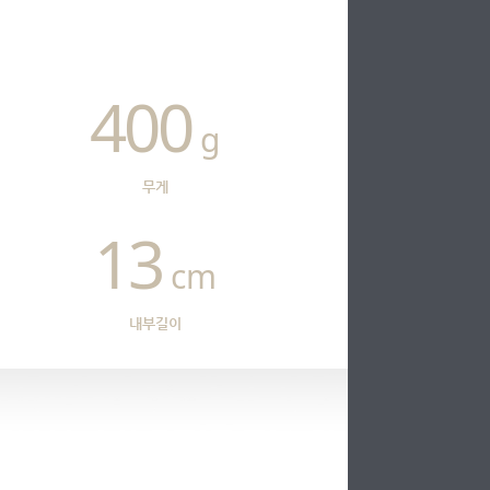
400
g
무게
13
cm
내부길이