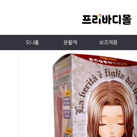
오나홀
윤활제
보조제품