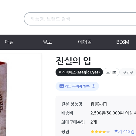
애널
딜도
에어돌
BDSM
진실의 입
매직아이즈 (Magic Eyes)
오나홀
구강형
카드 무이자 할부
원문 상품명
真実の口
배송비
2,500원(50,000원 이
최대구매수량
2개
평점
후기 413건