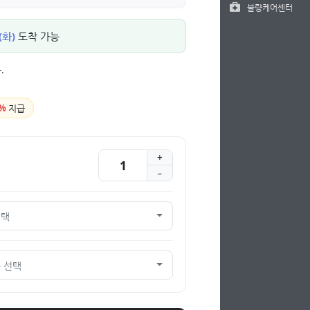
불량케어센터
(화)
도착 가능
.
%
지급
선택
 선택