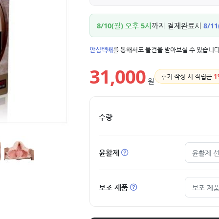
8/10(월) 오후 5시
까지 결제완료시
8/11
안심택배
를 통해서도 물건을 받아보실 수 있습니다
31,000
후기 작성 시 적립금
1
원
수량
윤활제
윤활제 
보조 제품
보조 제품