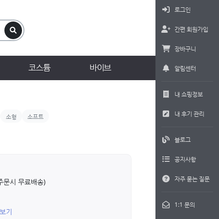
로그인
간편 회원가입
장바구니
코스튬
바이브
알림센터
내 쇼핑정보
내 후기 관리
소형
소프트
블로그
공지사항
자주 묻는 질문
상 주문시 무료배송)
1:1 문의
 보기