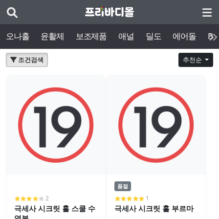
오나홀
윤활제
보조제품
애널
딜도
에어돌
BD
조건검색
추천순
품절
2
1
극세사 시크릿 홀 스쿨 수
극세사 시크릿 홀 부르마
영복