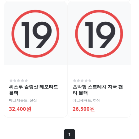
씨스루 슬링샷 레오타드
초박형 스트레치 자국 팬
블랙
티 블랙
에그제큐트
,
전신
에그제큐트
,
하의
32,400원
26,500원
1