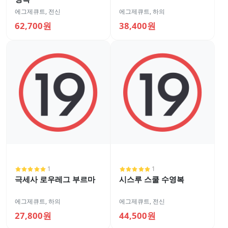
에그제큐트
,
전신
에그제큐트
,
하의
62,700원
38,400원
1
1
극세사 로우레그 부르마
시스루 스쿨 수영복
에그제큐트
,
하의
에그제큐트
,
전신
27,800원
44,500원