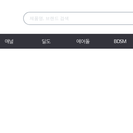
애널
딜도
에어돌
BDSM