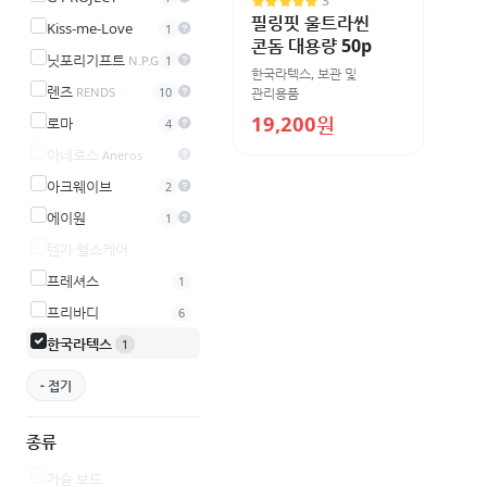
3
필링핏 울트라씬
Kiss-me-Love
1
콘돔 대용량 50p
닛포리기프트
N.P.G
1
한국라텍스
,
보관 및
렌즈
관리용품
RENDS
10
19,200원
로마
4
아네로스
Aneros
아크웨이브
2
에이원
1
텐가 헬스케어
프레셔스
1
프리바디
6
한국라텍스
1
- 접기
종류
가슴 보드