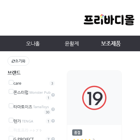
보조제품
오나홀
윤활제
초기화
브랜드
care
3
몬스터펍
Monster Pub
1
타마토이즈
TamaToys
30
텐가
TENGA
1
하토프라
ハトプラ
품절
G PROJECT
7