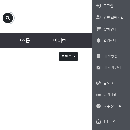
로그인
간편 회원가입
장바구니
코스튬
바이브
알림센터
내 쇼핑정보
추천순
내 후기 관리
블로그
공지사항
자주 묻는 질문
1:1 문의