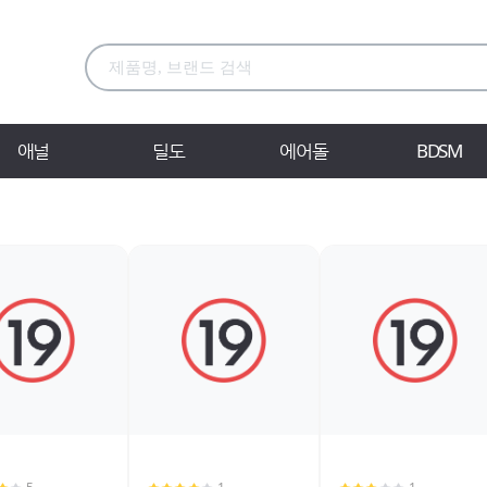
애널
딜도
에어돌
BDSM