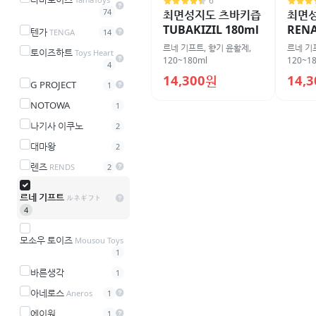
6
74
최면성지도 츠바키즙
최면
TUBAKIZIL 180ml
RENA
텐가
TENGA
14
르네 기프트
,
향기 윤활제
,
르네 기
토이즈하트
Toys Heart
120~180ml
120~1
4
14,300원
14,
G PROJECT
1
NOTOWA
1
나기사 이쿠노
2
대마왕
2
렌즈
RENDS
2
르네 기프트
ルネギフト
4
모소우 토이즈
Mousou Toys
1
바른생각
1
아네로스
Aneros
1
에이원
1