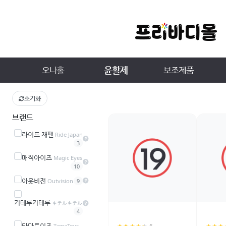
윤활제
오나홀
보조제품
초기화
브랜드
라이드 재팬
Ride Japan
3
매직아이즈
Magic Eyes
10
아웃비전
Outvision
9
키테루키테루
キテルキテル
4
타마토이즈
TamaToys