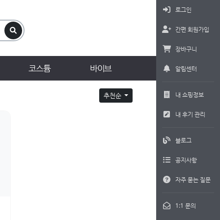
로그인
간편 회원가입
장바구니
코스튬
바이브
알림센터
내 쇼핑정보
추천순
내 후기 관리
블로그
공지사항
자주 묻는 질문
1:1 문의