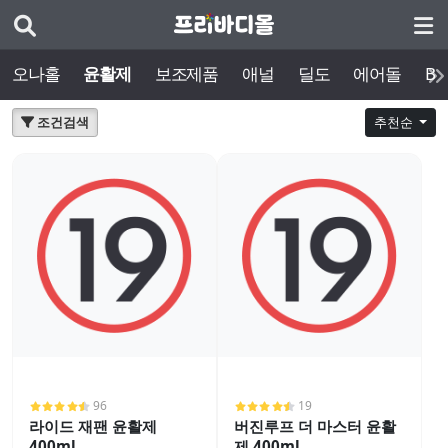
오나홀
윤활제
보조제품
애널
딜도
에어돌
BD
조건검색
추천순
96
19
라이드 재팬 윤활제
버진루프 더 마스터 윤활
400ml
제 400ml