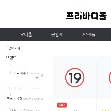
오나홀
윤활제
보조제품
초기화
브랜드
360FETISH
라이드 재팬
Ride Japan
94
리그레 재팬
リグレジャパン
막코스 재팬
Maccos Japan
3
SALE
매직아이즈
Magic Eyes