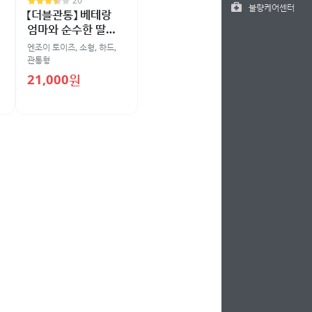
20
불량케어센터
【더블관통】 베테랑
엄마와 순수한 딸
하드
엔조이 토이즈
,
소형
,
하드
,
관통형
21,000원