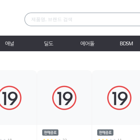
애널
딜도
에어돌
BDSM
판매종료
판매종료