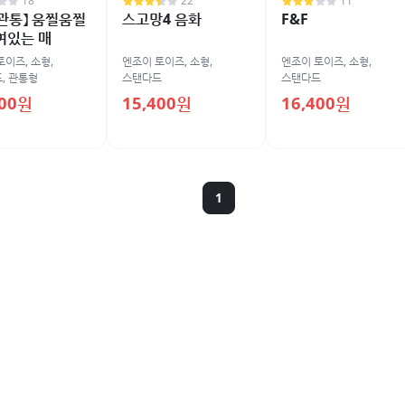
18
22
11
관통】 움찔움찔
스고망4 음화
F&F
여있는 매
토이즈
,
소형
,
엔조이 토이즈
,
소형
,
엔조이 토이즈
,
소형
,
드
,
관통형
스탠다드
스탠다드
000원
15,400원
16,400원
1