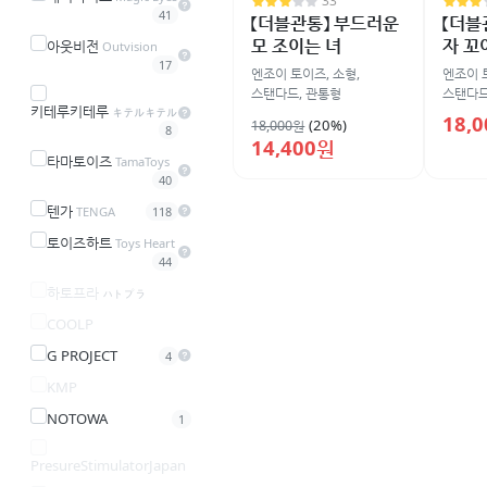
33
41
【더블관통】 부드러운
【더블
모 조이는 녀
자 꼬
아웃비전
Outvision
17
엔조이 토이즈
,
소형
,
엔조이 
스탠다드
,
관통형
스탠다
키테루키테루
キテルキテル
18,
(20%)
18,000원
8
14,400원
타마토이즈
TamaToys
40
텐가
TENGA
118
토이즈하트
Toys Heart
44
하토프라
ハトプラ
COOLP
G PROJECT
4
KMP
NOTOWA
1
PresureStimulatorJapan