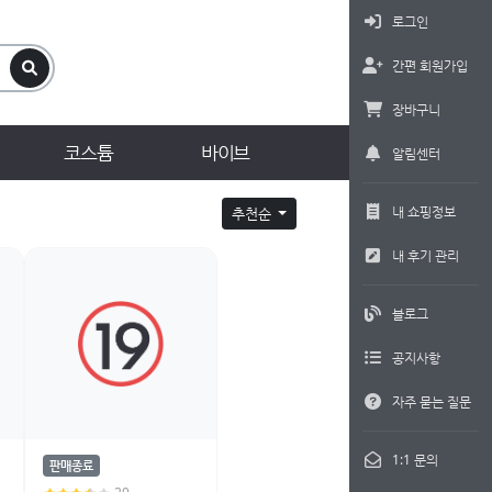
로그인
간편 회원가입
장바구니
코스튬
바이브
알림센터
내 쇼핑정보
추천순
내 후기 관리
블로그
공지사항
자주 묻는 질문
1:1 문의
판매종료