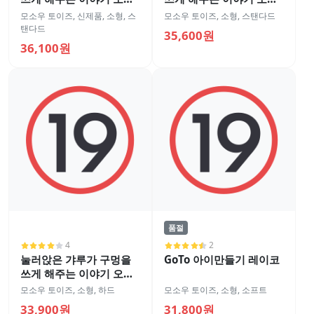
홀 4
홀 3
모소우 토이즈
,
신제품
,
소형
,
스
모소우 토이즈
,
소형
,
스탠다드
탠다드
35,600원
36,100원
품절
4
2
눌러앉은 갸루가 구멍을
GoTo 아이만들기 레이코
쓰게 해주는 이야기 오나
홀 2
모소우 토이즈
,
소형
,
하드
모소우 토이즈
,
소형
,
소프트
33,900원
31,800원