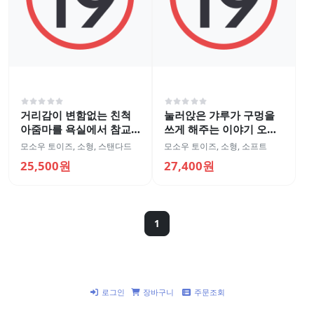
거리감이 변함없는 친척
눌러앉은 갸루가 구멍을
아줌마를 욕실에서 참교
쓰게 해주는 이야기 오나
육
홀
모소우 토이즈
,
소형
,
스탠다드
모소우 토이즈
,
소형
,
소프트
25,500원
27,400원
1
로그인
장바구니
주문조회