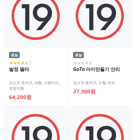
품절
품절
1
발정 델타
GoTo 아이만들기 안리
모소우 토이즈
,
대형
,
스탠다드
,
모소우 토이즈
,
소형
,
하드
엉덩이형
37,300원
64,200원