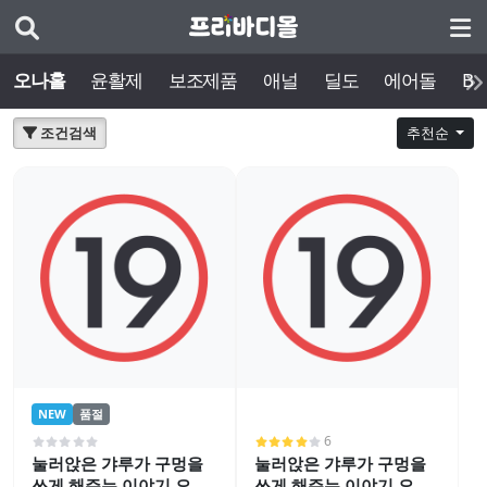
오나홀
윤활제
보조제품
애널
딜도
에어돌
BD
조건검색
추천순
NEW
품절
6
눌러앉은 갸루가 구멍을
눌러앉은 갸루가 구멍을
쓰게 해주는 이야기 오나
쓰게 해주는 이야기 오나