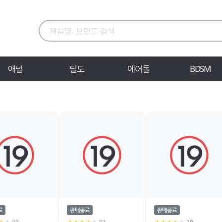
애널
딜도
에어돌
BDSM
료
판매종료
판매종료