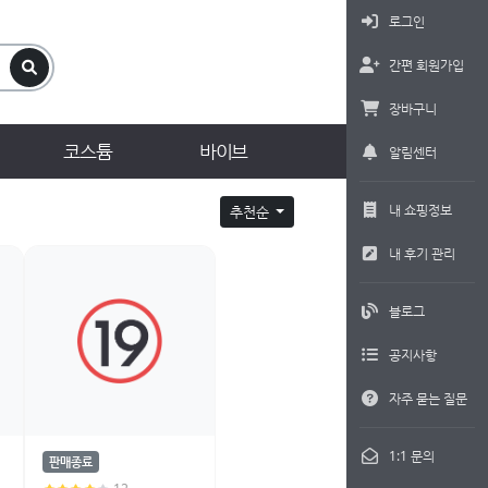
로그인
간편 회원가입
장바구니
코스튬
바이브
알림센터
내 쇼핑정보
추천순
내 후기 관리
블로그
공지사항
자주 묻는 질문
1:1 문의
판매종료