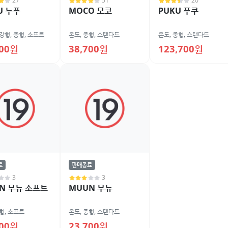
27
51
20
U 누푸
MOCO 모코
PUKU 푸쿠
강형
,
중형
,
소프트
온도
,
중형
,
스탠다드
온도
,
중형
,
스탠다드
300원
38,700원
123,700원
료
판매종료
3
3
N 무뉴 소프트
MUUN 무뉴
형
,
소프트
온도
,
중형
,
스탠다드
700원
23,700원