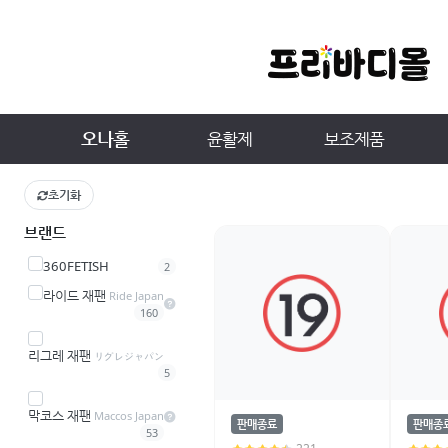
오나홀
윤활제
보조제품
초기화
브랜드
360FETISH
2
라이드 재팬
Ride Japan
160
리그레 재팬
リグレジャパン
5
막코스 재팬
Maccos Japan
판매종료
판매종
53