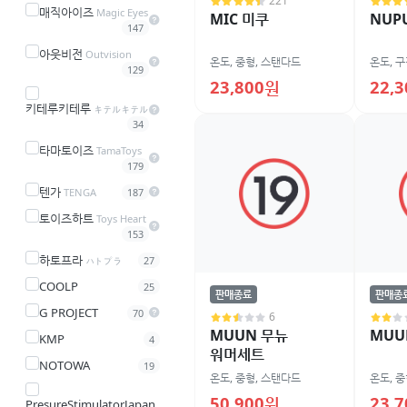
221
매직아이즈
Magic Eyes
MIC 미쿠
NUP
147
아웃비전
Outvision
온도
,
중형
,
스탠다드
온도
,
구
129
23,800원
22,
키테루키테루
キテルキテル
34
타마토이즈
TamaToys
179
텐가
TENGA
187
토이즈하트
Toys Heart
153
하토프라
ハトプラ
27
COOLP
25
판매종료
판매종
G PROJECT
70
6
MUUN 무뉴
MUU
KMP
4
워머세트
NOTOWA
19
온도
,
중형
,
스탠다드
온도
,
중
50,900원
23,
PresureStimulatorJapan