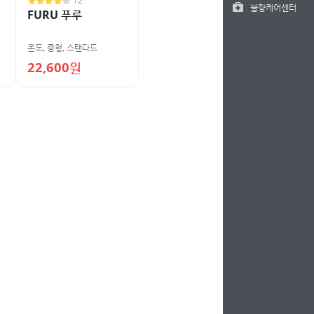
12
불량케어센터
FURU 푸루
온도
,
중형
,
스탠다드
22,600원