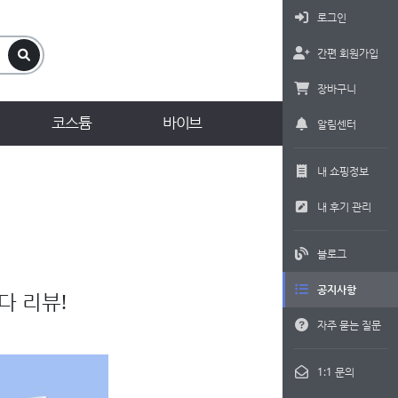
로그인
간편 회원가입
장바구니
코스튬
바이브
알림센터
내 쇼핑정보
내 후기 관리
블로그
공지사항
다 리뷰!
자주 묻는 질문
1:1 문의