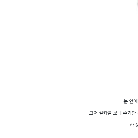
눈 앞에
그저 셀카를 보내 주기만 
라 