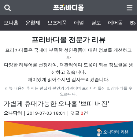
오나홀
윤활제
보조제품
애널
딜도
에어돌
BD
프리바디몰 전문가 리뷰
프리바디몰은 국내에 부족한 성인용품에 대한 정보를 개선하고
자
다양한 리뷰어를 선정하여, 객관적이며 도움이 되는 정보글을 생
산하고 있습니다.
재미있게 읽어주시면 감사드리겠습니다.
리뷰 내용의 취지는 편집자 본인의 의견이며 프리바디몰의 입장과 다를 수
있습니다.
가볍게 휴대가능한 오나홀 '쁘띠 버진'
오나닥터
| 2019-07-03 18:01 | 댓글
2
건