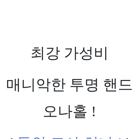
최강 가성비
매니악한 투명 핸드
오나홀 !