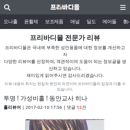
오나홀
윤활제
보조제품
애널
딜도
에어돌
BD
프리바디몰 전문가 리뷰
프리바디몰은 국내에 부족한 성인용품에 대한 정보를 개선하고
자
다양한 리뷰어를 선정하여, 객관적이며 도움이 되는 정보글을 생
산하고 있습니다.
재미있게 읽어주시면 감사드리겠습니다.
리뷰 내용의 취지는 편집자 본인의 의견이며 프리바디몰의 입장과 다를 수
있습니다.
투명 ! 가성비홀 ! 동안교사 히나
홀리뷰어
| 2017-02-10 17:56 | 댓글
12
건