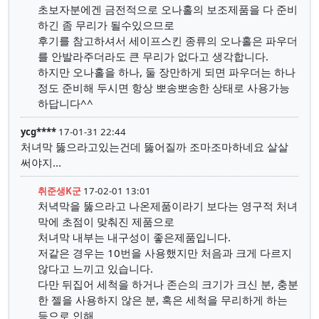
초보자분에겐 금전적으로 오나홀의 보조제품을 다 준비
하긴 좀 무리가 될수있으므로
후기를 참고하셔서 세이프스킨 종류의 오나홀은 파우더
를 안발라주더라도 큰 무리가 없다고 생각합니다.
하지만 오나홀을 하나, 둘 장만하게 되면 파우더는 하나
정도 준비해 두시면 항상 뽀송뽀송한 상태로 사용가능
하답니다^^
ycg****
17-01-31 22:44
처녀막 뚫으라고있는건데 뚫어질까 조마조마하네요 살살
써야지...
취준생K군
17-02-01 13:01
처녁막을 뚫으라고 나온제품이라기 보다는 영구적 처녀
막에 초점이 맞춰진 제품으로
처녀막 내부는 내구성이 좋은제품입니다.
저같은 경우는 10번을 사용했지만 처음과 크게 다르지
않다고 느끼고 있습니다.
다만 뒤집어 세척을 하거나 존슨의 크기가 크신 분, 충분
한 젤을 사용하지 않은 분, 혹은 세척을 무리하게 하는
등으로 인해