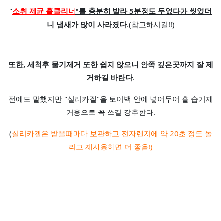
"
소취 제균 홀클리너
"를 충분히 발라 5분정도 두었다가 씻었더
니 냄새가 많이 사라졌다
.(참고하시길!!)
또한, 세척후 물기제거 또한 쉽지 않으니 안쪽 깊은곳까지 잘 제
거하길 바란다
.
전에도 말했지만 "실리카겔"을 토이백 안에 넣어두어 홀 습기제
거용으로 꼭 쓰길 강추한다.
(
실리카겔은 받을때마다 보관하고 전자렌지에 약 20초 정도 돌
리고 재사용하면 더 좋음!)