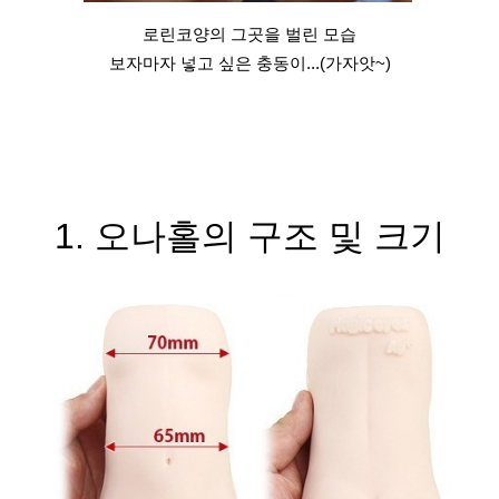
로린코양의 그곳을 벌린 모습
보자마자 넣고 싶은 충동이...(가자앗~)
1. 오나홀의 구조 및 크기