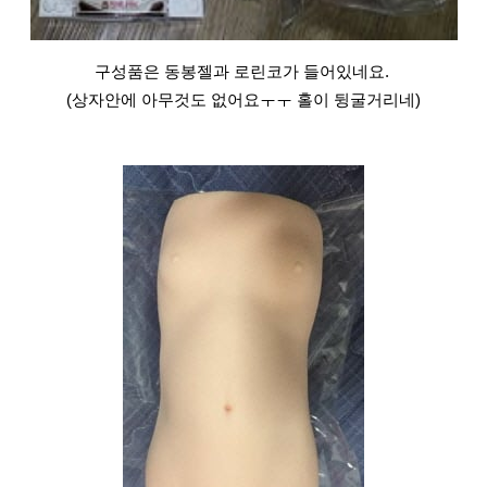
구성품은 동봉젤과 로린코가 들어있네요.
(상자안에 아무것도 없어요ㅜㅜ 홀이 뒹굴거리네)