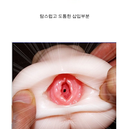
탐스럽고 도톰한 삽입부분