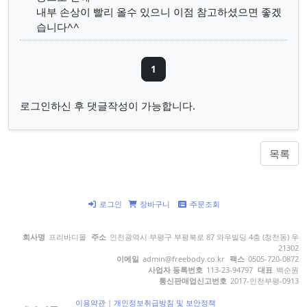
내부 손상이 빨리 올수 있으니 이점 참고하셨으면 좋겠
습니다^^
1
로그인하신 후 댓글작성이 가능합니다.
목록
로그인
장바구니
주문조회
회사명
프리바디몰
주소
인천광역시 부평구 부평북로 87 와우빌딩 4층 (청천동) 우
21302
이메일
admin@freebody.co.kr
팩스
0505-720-0872
사업자 등록번호
113-23-94797
대표
백순원
통신판매업신고번호
2017-인천부평-0913
이용약관
|
개인정보취급방침 및 보안정책