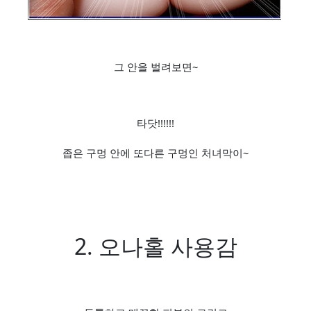
그 안을 벌려보면~
타닷!!!!!!
좁은 구멍 안에 또다른 구멍인 처녀막이~
2. 오나홀 사용감