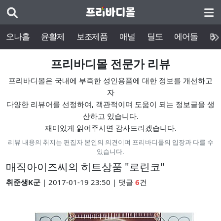
오나홀
윤활제
보조제품
애널
딜도
에어돌
BD
프리바디몰 전문가 리뷰
프리바디몰은 국내에 부족한 성인용품에 대한 정보를 개선하고
자
다양한 리뷰어를 선정하여, 객관적이며 도움이 되는 정보글을 생
산하고 있습니다.
재미있게 읽어주시면 감사드리겠습니다.
리뷰 내용의 취지는 편집자 본인의 의견이며 프리바디몰의 입장과 다를 수
있습니다.
매직아이즈씨의 히트상품 "로린코"
취준생K군
| 2017-01-19 23:50 | 댓글
6
건