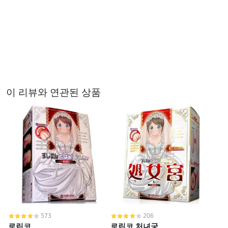
이 리뷰와 연관된 상품
573
206
로린코
로린코 처녀궁