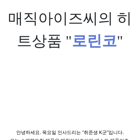
매직아이즈씨의 히
트상품 "
로린코
"
안녕하세요. 목요일 인사드리는 "취준생 K군"입니다.