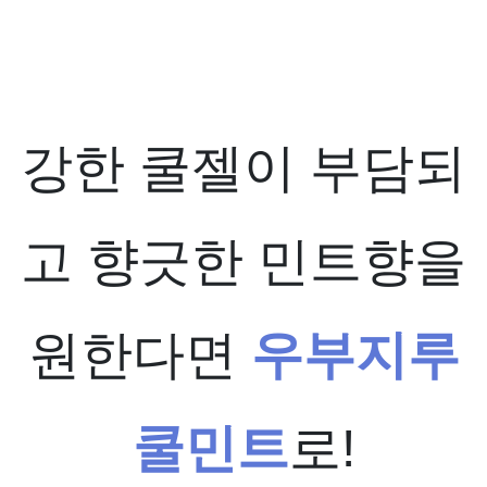
강한 쿨젤이 부담되
고 향긋한 민트향을
원한다면
우부지루
쿨민트
로
!