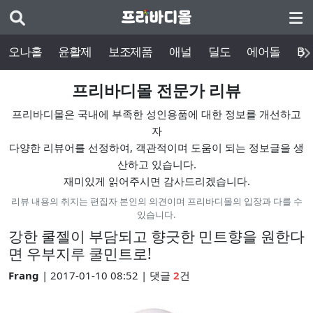
오나홀
윤활제
보조제품
애널
딜도
에어돌
BD
프리바디몰 전문가 리뷰
프리바디몰은 국내에 부족한 성인용품에 대한 정보를 개선하고
자
다양한 리뷰어를 선정하여, 객관적이며 도움이 되는 정보글을 생
산하고 있습니다.
재미있게 읽어주시면 감사드리겠습니다.
리뷰 내용의 취지는 편집자 본인의 의견이며 프리바디몰의 입장과 다를 수
있습니다.
강한 쿨젤이 부담되고 향긋한 민트향을 원한다
면 우부지루 쿨민트로!
Frang
| 2017-01-10 08:52 | 댓글
2
건