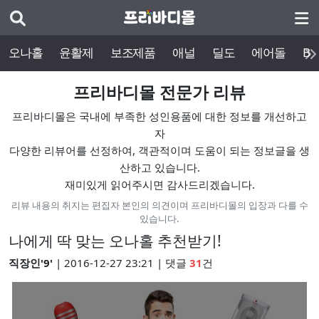
오나홀
윤활제
보조제품
애널
딜도
에어돌
BD
프리바디몰 전문가 리뷰
프리바디몰은 국내에 부족한 성인용품에 대한 정보를 개선하고
자
다양한 리뷰어를 선정하여, 객관적이며 도움이 되는 정보글을 생
산하고 있습니다.
재미있게 읽어주시면 감사드리겠습니다.
리뷰 내용의 취지는 편집자 본인의 의견이며 프리바디몰의 입장과 다를 수
있습니다.
나에게 딱 맞는 오나홀 추천받기!
직장인'9'
| 2016-12-27 23:21 | 댓글
31
건