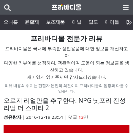
오나홀
윤활제
보조제품
애널
딜도
에어돌
BD
프리바디몰 전문가 리뷰
프리바디몰은 국내에 부족한 성인용품에 대한 정보를 개선하고
자
다양한 리뷰어를 선정하여, 객관적이며 도움이 되는 정보글을 생
산하고 있습니다.
재미있게 읽어주시면 감사드리겠습니다.
리뷰 내용의 취지는 편집자 본인의 의견이며 프리바디몰의 입장과 다를 수
있습니다.
오로지 리얼만을 추구한다. NPG 닛포리 진성
리얼 더 스마타 2
성유랑자
| 2016-12-19 23:51 | 댓글
13
건