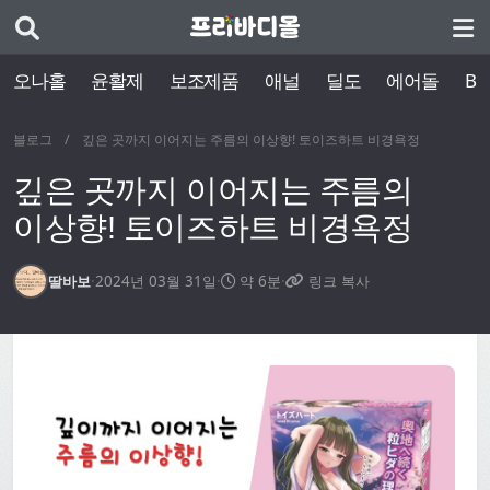
오나홀
윤활제
보조제품
애널
딜도
에어돌
BD
블로그
/
깊은 곳까지 이어지는 주름의 이상향! 토이즈하트 비경욕정
깊은 곳까지 이어지는 주름의
이상향! 토이즈하트 비경욕정
딸바보
·
2024년 03월 31일
·
약 6분
·
링크 복사