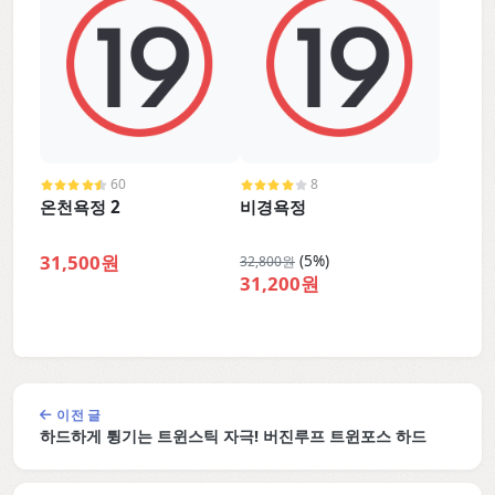
60
8
온천욕정 2
비경욕정
31,500원
(5%)
32,800원
31,200원
이전 글
하드하게 튕기는 트윈스틱 자극! 버진루프 트윈포스 하드