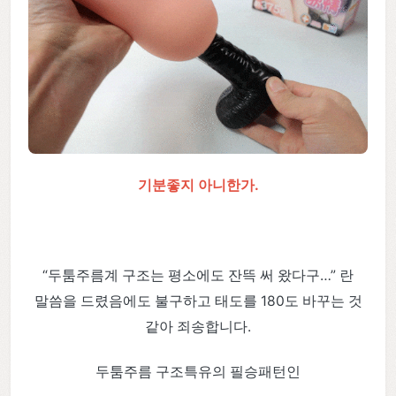
기분좋지 아니한가.
“두툼주름계 구조는 평소에도 잔뜩 써 왔다구…” 란
말씀을 드렸음에도 불구하고 태도를 180도 바꾸는 것
같아 죄송합니다.
두툼주름 구조특유의 필승패턴인