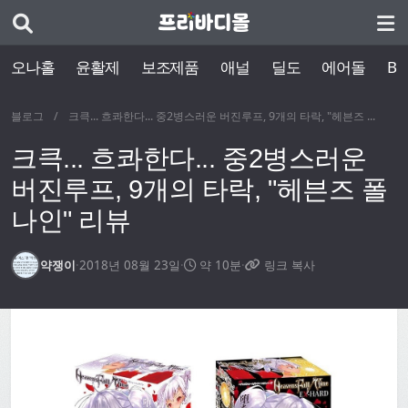
오나홀
윤활제
보조제품
애널
딜도
에어돌
BD
블로그
/
크큭... 흐콰한다... 중2병스러운 버진루프, 9개의 타락, "헤븐즈 ...
크큭... 흐콰한다... 중2병스러운
버진루프, 9개의 타락, "헤븐즈 폴
나인" 리뷰
약쟁이
·
2018년 08월 23일
·
약 10분
·
링크 복사