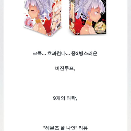
크큭... 흐콰한다... 중2병스러운
버진루프,
9개의 타락,
"헤븐즈 폴 나인" 리뷰